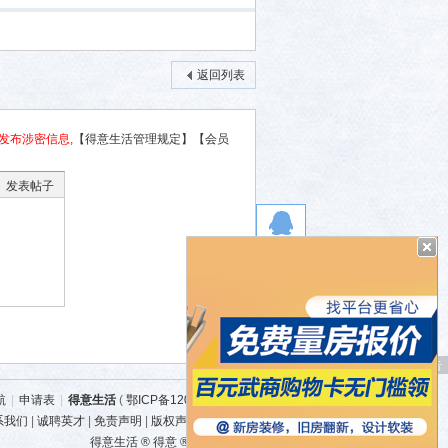
返回列表
发布涉密信息,
【得意生活管理规定】
【会员
发表帖子
广 告
航
|
申请表
|
得意生活
(
鄂ICP备12007525号-3
)
系我们
|
诚聘英才
|
免责声明
|
版权声明
|
广告规范
得意生活 ® 得意 ® 得意DEYI ®