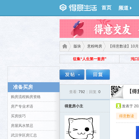
首页
频道
版块
意粉咵房
【得意数读】10月第
征集“人生第一套房”
沌口
得意
›
›
›
准备买房
【得
查看:
792
|
回复:
0
购房流程购房资格
得意房小主
发表于 2023
房产专业术语
买房技巧
得意数读
房屋风水禁忌
生
武汉学区房汇总