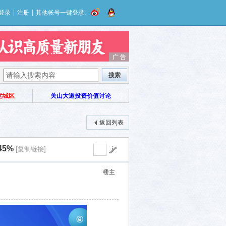
|
|
登录
注册
其他帐号一键登录:
广 告
广 告
搜索
远城区
关山大道投资价值讨论
返回列表
45%
[复制链接]
楼主