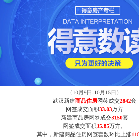
（10月9日-10月15日）
武汉新建
商品住房
网签成交
2842
套
网签成交面积
33.03
万方
新建商品房网签成交
3150
套
网签成交面积
35.85
万方。
其中，新建商品住房网签套数环比上涨
11