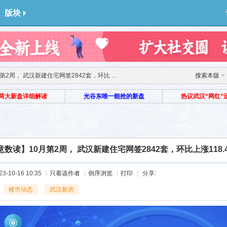
版块
2周， 武汉新建住宅网签2842套，环比 ...
搜索本版
两大新盘详细解读
光谷东唯一能抢的新盘
热议武汉“网红”
意数读】10月第2周， 武汉新建住宅网签2842套，环比上涨118.
-10-16 10:35
|
只看该作者
|
倒序浏览
|
打印
|
分享:
楼市动态
武汉新房