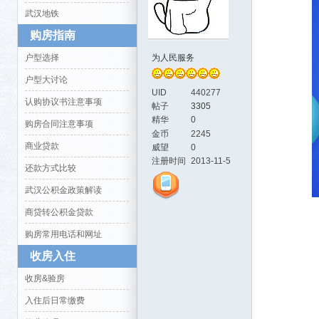
武汉地铁
购房指南
户型选择
为人民服务
户型大讨论
UID
440277
认购协议书注意事项
帖子
3305
精华
0
购房合同注意事项
活-
金币
2245
商业贷款
威望
0
注册时间
2013-11-5
还款方式比较
武汉公积金政策解读
商贷转公积金贷款
购房常用电话和网址
收房入住
武汉
收房&验房
入住后日常缴费