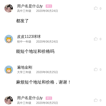
用户名是什么ty
0
高中三年级
2020年06月24日
都发了
皮皮1123球球
0
初中一年级
2020年06月24日
能短个地址和价格吗
遍地金刚
0
大学三年级
2020年06月25日
麻烦短个地址和价格，谢谢！
用户名是什么ty
0
高中三年级
2020年06月25日
做完后去喝喜茶
为了呈现
眉毛
的真实
效果
，没