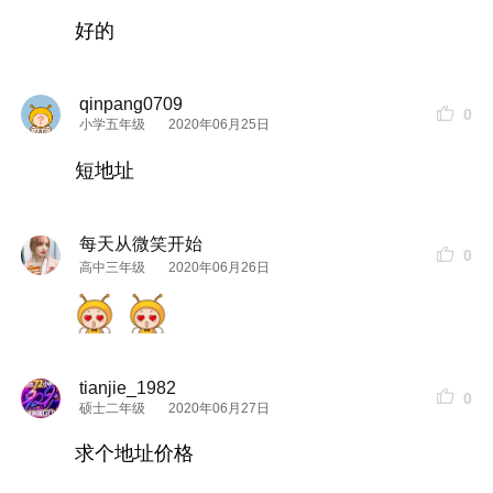
开
美颜
。
好的
我是油皮，我就担心后面
颜色
会不会
越来越
淡。做
qinpang0709
0
眉毛
的人说不会，我还是有点担心。后面再来更新
小学五年级
2020年06月25日
吧。
短地址
标签
眉毛造型
武汉半永久
医学美容
每天从微笑开始
0
高中三年级
2020年06月26日
tianjie_1982
0
硕士二年级
2020年06月27日
求个地址价格