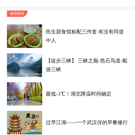
值得推荐
民生甜食馆标配三件套 有没有同道
这个图是做
眉毛
的人照的，我觉得她们也太佛系
中人
了，照的都没我照的好看。
【徒步三峡】 三峡之巅-危石鸟道-船
游三峡
最低-3℃！湖北降温时间确定
过早江湖——一个武汉伢的早餐修行