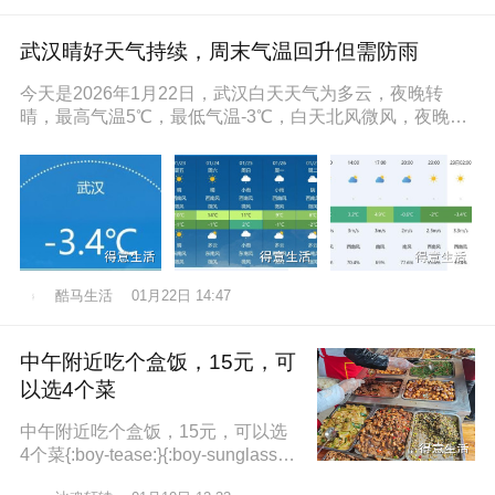
武汉晴好天气持续，周末气温回升但需防雨
今天是2026年1月22日，武汉白天天气为多云，夜晚转
晴，最高气温5℃，最低气温-3℃，白天北风微风，夜晚东
南风微风，空气湿度86
酷马生活
01月22日 14:47
中午附近吃个盒饭，15元，可
以选4个菜
中午附近吃个盒饭，15元，可以选
4个菜{:boy-tease:}{:boy-sunglasse
s:}{:boy-refuel:}