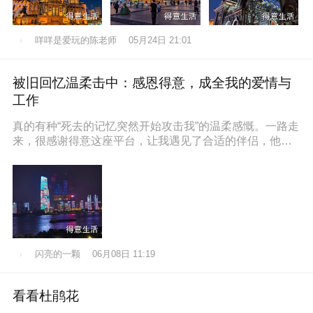
咩咩是爱玩的陈老师
05月24日 21:01
被旧回忆温柔击中：感恩得意，成全我的爱情与
工作
真的有种“死去的记忆突然开始攻击我”的温柔感慨。一路走
来，很感谢得意这座平台，让我遇见了合适的伴侣，他也
通过得意找到了满意的工作，
闪亮的一颗
06月08日 11:19
看看杜鹃花