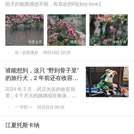
雨天的氛围感也不错，有喜欢的吗{:boy-love:}
在一起的美好
04月14日 10:29
谁能想到，这只 “野到骨子里”
的旅行犬，2 年前还在收容所
盼一个家
2024 年 2 月，武汉光谷的收容局
里，4 个月大的跳跳缩在角落，土
黄色的绒毛沾满灰尘，一双圆溜溜
~~宇昂~~
01月31日 08:42
的眼睛怯生生望着来人。我们俱乐
江夏托斯卡纳