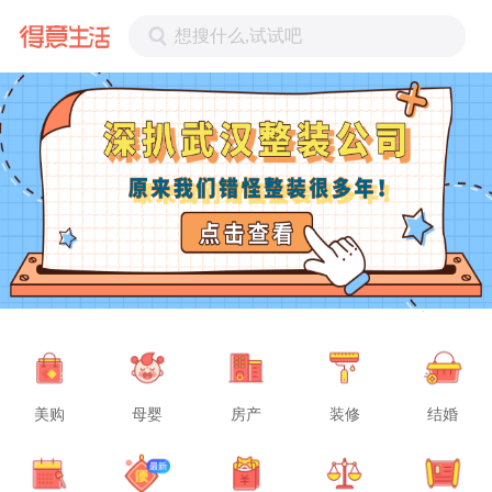
想搜什么,试试吧
美购
母婴
房产
装修
结婚