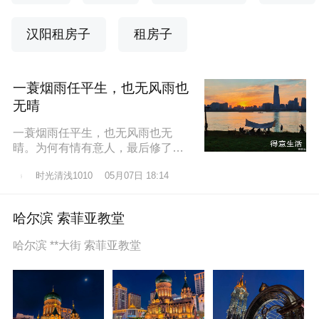
汉阳租房子
租房子
一蓑烟雨任平生，也无风雨也
无晴
一蓑烟雨任平生，也无风雨也无
晴。为何有情有意人，最后修了无
情道？东边日出西边雨，道似无情
时光清浅1010
05月07日 18:14
却有情。莫道桑榆晚，为霞尚满
天。
哈尔滨 索菲亚教堂
哈尔滨 **大街 索菲亚教堂