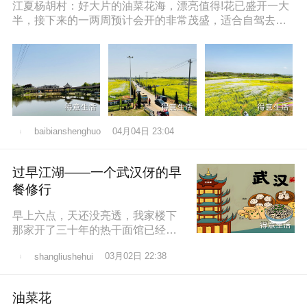
江夏杨胡村：好大片的油菜花海，漂亮值得!花已盛开一大
半，接下来的一两周预计会开的非常茂盛，适合自驾去拍
照打卡，穿亮色衣服更出片哦，
04月04日 23:04
baibianshenghuo
过早江湖——一个武汉伢的早
餐修行
早上六点，天还没亮透，我家楼下
那家开了三十年的热干面馆已经排
起了队。老板老陈，五十多岁，手
03月02日 22:38
shangliushehui
速快得像弹钢琴。一勺芝麻酱、半
勺卤水、一
油菜花