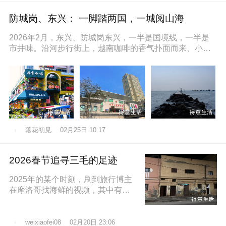
防城岗、东兴： 一脚踏两国，一城阅山海
2026年2月，东兴、防城岗东兴，一半是国境线，一半是
市井味。沿河步行街上，越南咖啡的香气扑面而来、小摊
上的咸奶油咖啡五颜六色的越
落花初见
02月25日 10:17
2026春节追寻三毛的足迹
2025年的某个时刻，刷到旅行博主
在摩洛哥找海鲜的视频，其中有个
片段就是在沿着大西洋海岸的时
候，路过了三毛的故居，然后在当
地拍照留
02月20日 23:06
weixiaofei08