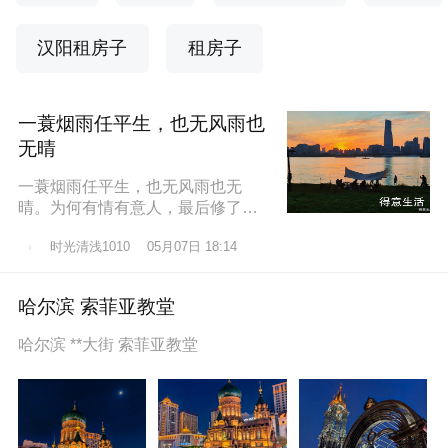
汉阳租房子
租房子
一蓑烟雨任平生，也无风雨也
无晴
一蓑烟雨任平生，也无风雨也无
晴。为何有情有意人，最后修了无
情道？东边日出西边雨，道似无情
时光清浅1010
05月07日 18:14
却有情。莫道桑榆晚，为霞尚满
天。
哈尔滨 索菲亚教堂
哈尔滨 **大街 索菲亚教堂