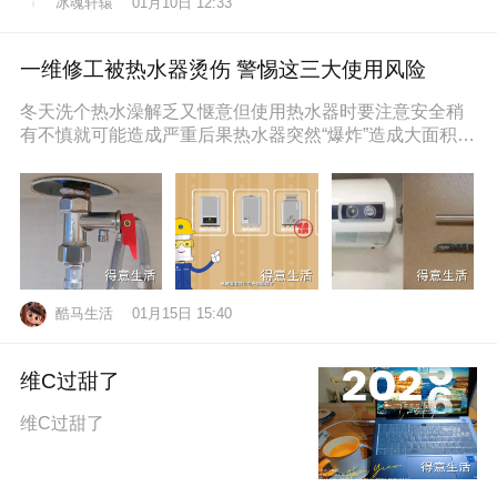
冰魂轩辕
01月10日 12:33
一维修工被热水器烫伤 警惕这三大使用风险
冬天洗个热水澡解乏又惬意但使用热水器时要注意安全稍
有不慎就可能造成严重后果热水器突然“爆炸”造成大面积烫
伤近日，维修工孙师傅在一位
酷马生活
01月15日 15:40
维C过甜了
维C过甜了