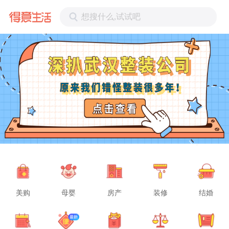
想搜什么,试试吧
美购
母婴
房产
装修
结婚