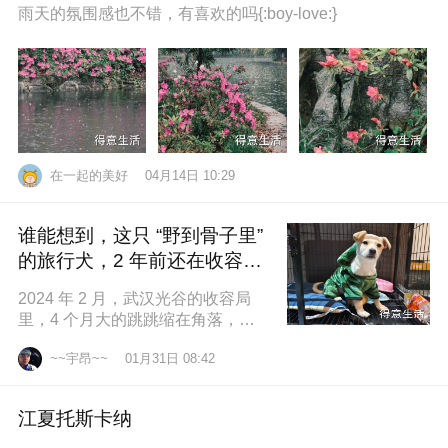
雨天的氛围感也不错，有喜欢的吗{:boy-love:}
在一起的美好
04月14日 10:29
谁能想到，这只 “野到骨子里”
的旅行犬，2 年前还在收容所
盼一个家
2024 年 2 月，武汉光谷的收容局
里，4 个月大的跳跳缩在角落，土
黄色的绒毛沾满灰尘，一双圆溜溜
~~宇昂~~
01月31日 08:42
的眼睛怯生生望着来人。我们俱乐
江夏托斯卡纳