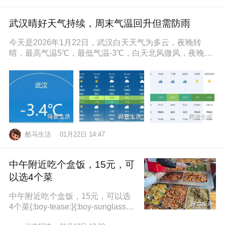
武汉晴好天气持续，周末气温回升但需防雨
今天是2026年1月22日，武汉白天天气为多云，夜晚转
晴，最高气温5℃，最低气温-3℃，白天北风微风，夜晚东
南风微风，空气湿度86
酷马生活
01月22日 14:47
中午附近吃个盒饭，15元，可
以选4个菜
中午附近吃个盒饭，15元，可以选
4个菜{:boy-tease:}{:boy-sunglasse
s:}{:boy-refuel:}