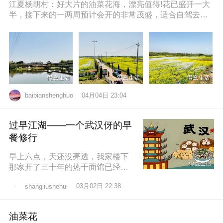
江夏杨胡村：好大片的油菜花海，漂亮值得!花已盛开一大
半，接下来的一两周预计会开的非常茂盛，适合自驾去拍
照打卡，穿亮色衣服更出片哦，
04月04日 23:04
baibianshenghuo
过早江湖——一个武汉伢的早
餐修行
早上六点，天还没亮透，我家楼下
那家开了三十年的热干面馆已经排
起了队。老板老陈，五十多岁，手
03月02日 22:38
shangliushehui
速快得像弹钢琴。一勺芝麻酱、半
勺卤水、一
油菜花