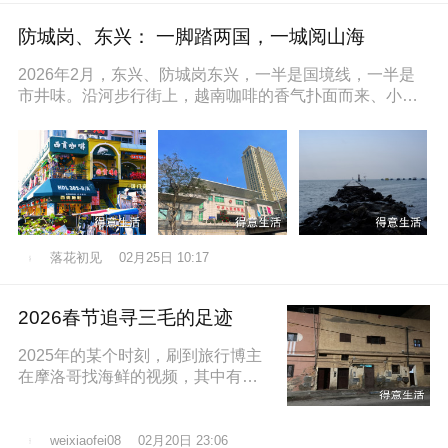
防城岗、东兴： 一脚踏两国，一城阅山海
2026年2月，东兴、防城岗东兴，一半是国境线，一半是
市井味。沿河步行街上，越南咖啡的香气扑面而来、小摊
上的咸奶油咖啡五颜六色的越
落花初见
02月25日 10:17
2026春节追寻三毛的足迹
2025年的某个时刻，刷到旅行博主
在摩洛哥找海鲜的视频，其中有个
片段就是在沿着大西洋海岸的时
候，路过了三毛的故居，然后在当
地拍照留
02月20日 23:06
weixiaofei08