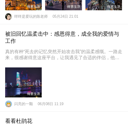
咩咩是爱玩的陈老师
05月24日 21:01
被旧回忆温柔击中：感恩得意，成全我的爱情与
工作
真的有种“死去的记忆突然开始攻击我”的温柔感慨。一路走
来，很感谢得意这座平台，让我遇见了合适的伴侣，他也
通过得意找到了满意的工作，
闪亮的一颗
06月08日 11:19
看看杜鹃花