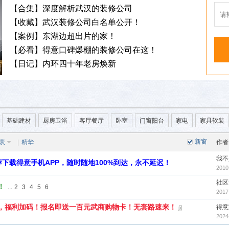
基础建材
厨房卫浴
客厅餐厅
卧室
门窗阳台
家电
家具软装
新窗
表
|
精华
作者
我不
下载得意手机APP，随时随地100%到达，永不延迟！
2010
社区
！
...
2
3
4
5
6
2017
，福利加码！报名即送一百元武商购物卡！无套路速来！
得意
2024