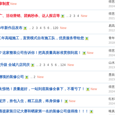
得意
章制度
New
2024
得意
广、活动营销、团购秒杀、达人探店等
...
2
3
4
New
2021
易高
4年新作品发布
...
2
3
4
5
6
..
120
New
2012
十二年高端施工，直营模式自有施工队，优质服务带给您
青年
2018
得意
？这家整装公司告诉你！把高质量高标准贯彻到底！
New
2024
山水
升级 全城六店同庆
...
2
3
4
5
6
..
124
New
2013
墨辰
增项的装修公司
...
2
New
2023
得意
太惊艳！质量超好，一站到底装修全拿下，不看亏了！
New
2024
红杉
配齐，拎包入住，精工品质，终身保修！
New
2024
喜提家装日记大赛和晒家第一名的装修公司值得推！！！
唯真