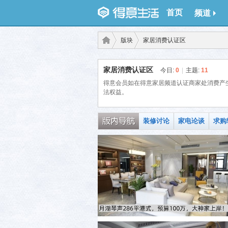
首页
频道
版块
家居消费认证区
家居消费认证区
今日:
0
|
主题:
11
得意
得意会员如在得意家居频道认证商家处消费产生
›
›
法权益。
装修讨论
家电论谈
求购
生