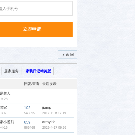
返 回
居家服务
家装日记精英版
回复/查看
最后发表
是超人
-9-28
管家
jiamp
102
-3-6
545995
2017-11-8 17:19
家小番茄
arraylife
659
-4-16
866468
2026-4-17 09:56