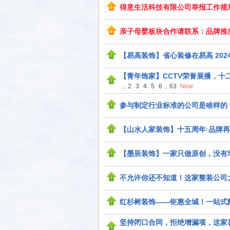
得意生活科技有限公司举报工作规
亲子母婴板块合作请联系：品牌推
生活
【易高装饰】省心装修在易高 202
【青年饰家】CCTV荣誉展播，
...
2
3
4
5
6
..
63
New
参与制定行业标准的公司是啥样的
【山水人家装饰】十五周年·品牌再
消费
【墨辰装饰】一家只做原创，没有
不允许你还不知道！这家整装公司
红杉树装饰——钜惠全城！一站式
坚持闭口合同，拒绝增漏项，这家