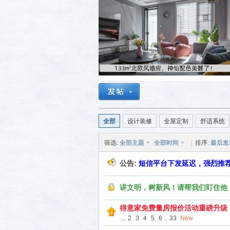
活-
全部
设计装修
全屋定制
舒适系统
筛选:
全部主题
全部时间
|
排序:
最后发
武汉
公告:
短信平台下发延迟，强烈推荐
讲文明，树新风！请帮我们盯住他
得意家免费量房报价活动重磅升级
...
2
3
4
5
6
..
33
New