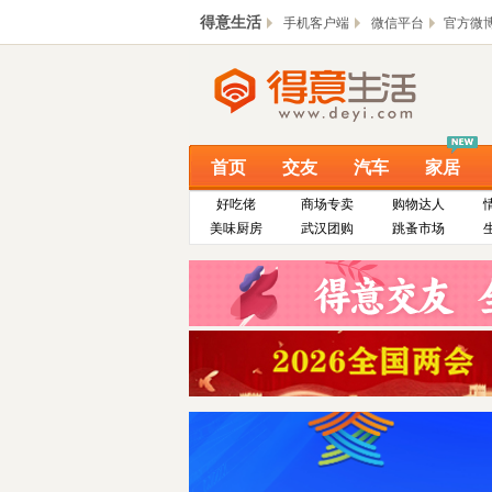
得意生活
手机客户端
微信平台
官方微
首页
交友
汽车
家居
好吃佬
商场专卖
购物达人
美味厨房
武汉团购
跳蚤市场