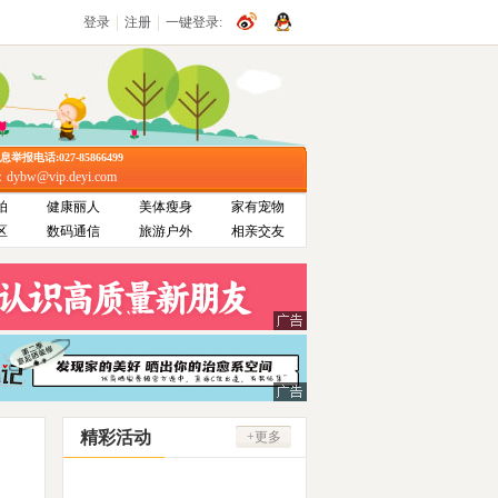
|
|
登录
注册
一键登录:
报电话:027-85866499
bw@vip.deyi.com
拍
健康丽人
美体瘦身
家有宠物
区
数码通信
旅游户外
相亲交友
精彩活动
+更多