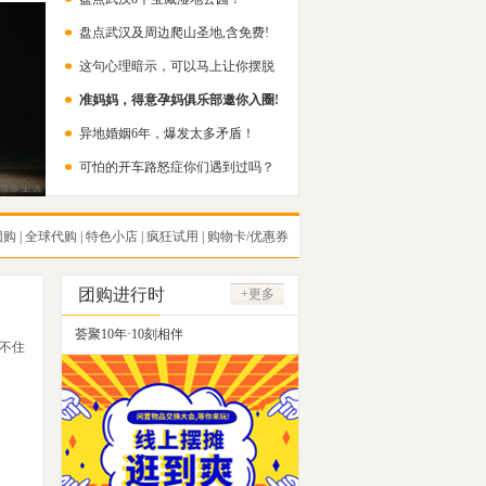
盘点武汉及周边爬山圣地,含免费!
这句心理暗示，可以马上让你摆脱
准妈妈，得意孕妈俱乐部邀你入圈!
内耗！
异地婚姻6年，爆发太多矛盾！
可怕的开车路怒症你们遇到过吗？
团购
|
全球代购
|
特色小店
|
疯狂试用
|
购物卡/优惠券
团购进行时
+更多
荟聚10年·10刻相伴
不住
武汉二手闲置群招募中