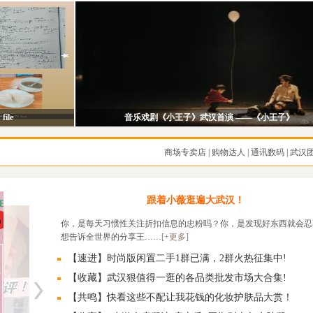
file
音乐戏剧《小王子》武汉首演 ——《小王子》
商场专卖店
|
购物达人
|
通讯数码
|
武汉
跟着小薇逛遍大武汉！
你，是每天习惯性关注折扣信息的忠粉吗？你，是发现好东西就会忍
想告诉全世界的分享王……
[+更多]
【速进】时尚版闲置二手1群已满，2群火热征集中!
【收藏】武汉狠值得一逛的各品类批发市场大合集!
【共鸣】快看这些不配让我花钱的化妆护肤品大赏！