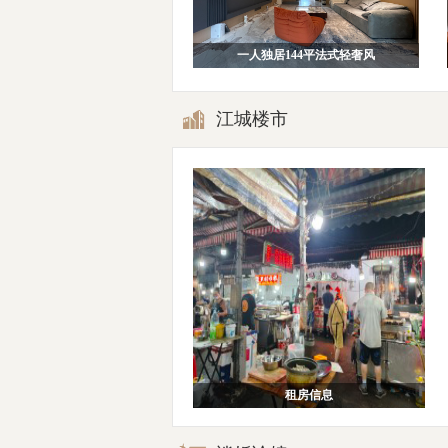
一人独居144平法式轻奢风
江城楼市
租房信息