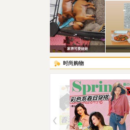
家养可爱娃娃
时尚购物