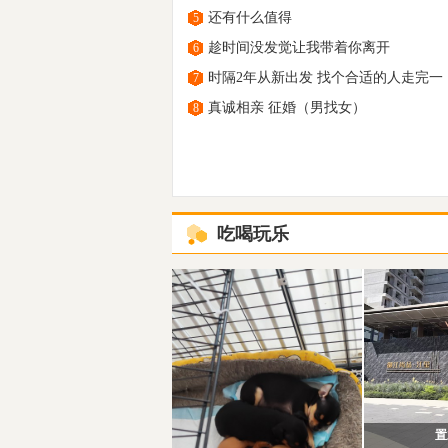
还有什么值得
5
趁时间没发觉让我带着你离开
6
时隔2年从新出发 找个合适的人走完一
7
真诚相亲 征婚（男找女）
8
吃喝玩乐
置