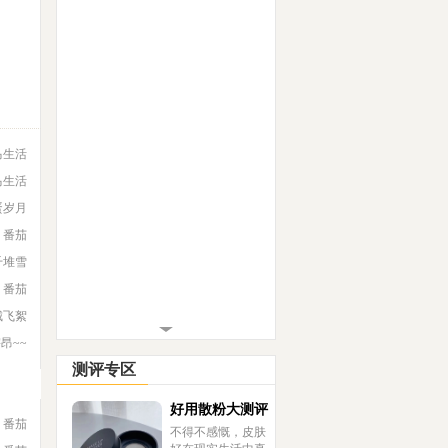
白
马生活
马生活
蛋岁月
番茄
千堆雪
番茄
城飞絮
宇昂~~
测评专区
好用散粉大测评
番茄
不得不感慨，皮肤