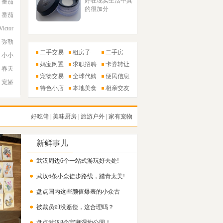
好在现实生活中真
番茄
的很加分
番茄
Victor
弥勒
二手交易
租房子
二手房
小小
妈宝闲置
求职招聘
卡券转让
春天
宠物交易
全球代购
便民信息
宠娇
特色小店
本地美食
相亲交友
好吃佬
|
美味厨房
|
旅游户外
|
家有宠物
新鲜事儿
武汉周边6个一站式游玩好去处!
武汉6条小众徒步路线，踏青太美!
盘点国内这些颜值爆表的小众古
被裁员却没赔偿，这合理吗？
镇！
盘点武汉8个宝藏湿地公园！