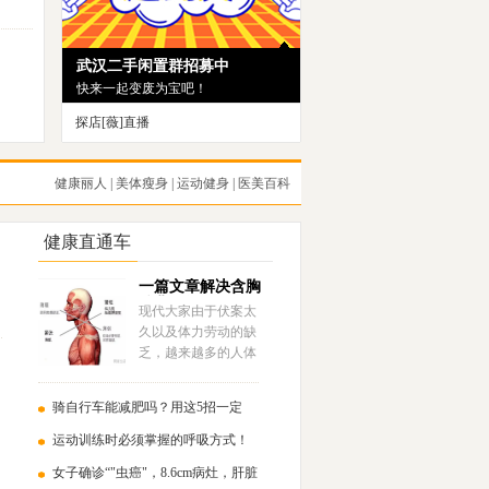
探店[薇]直播
走街串巷带你去淘好货！
健康丽人
|
美体瘦身
|
运动健身
|
医美百科
健康直通车
一篇文章解决含胸
驼背的问题！
现代大家由于伏案太
久以及体力劳动的缺
乏，越来越多的人体
态上会存在含胸驼背
的问题……
骑自行车能减肥吗？用这5招一定
瘦！
运动训练时必须掌握的呼吸方式！
女子确诊“"虫癌"，8.6cm病灶，肝脏