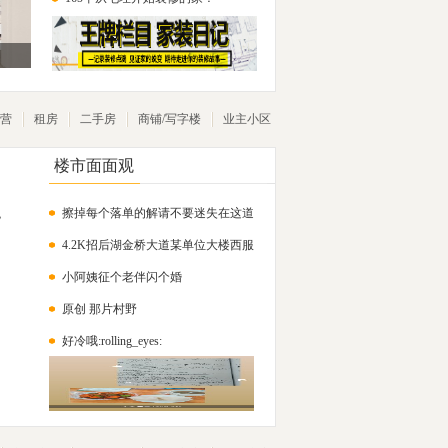
营
租房
二手房
商铺/写字楼
业主小区
楼市面面观
擦掉每个落单的解请不要迷失在这道
，
4.2K招后湖金桥大道某单位大楼西服
练习
小阿姨征个老伴闪个婚
普岗保安
原创 那片村野
好冷哦:rolling_eyes: