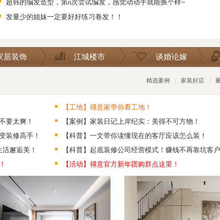
超韩的编发造型，第n次尝试编发，感觉动动手就能换个样~
发量少的姐妹一定要好好练习卷发！！
家居装饰
江城楼市
谈婚论嫁
精选案例
家装好店
【工地】得意家带你看工地！
不要太爽！
【案例】家装日记上岸纪实：美得不可方物！
变装修高手！
【科普】一文带你读懂现在的客厅应该怎么装！
生活邂逅美！
【科普】起底装修公司经营模式！赚钱不再靠坑客
！
【活动】得意官方新年团购群点这里！