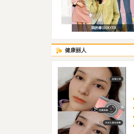
秋冬润唇膏测评！
我的春日OOTD
春日购物欲UP！
健康丽人