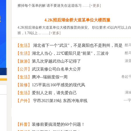
擦掉每个落单的解 请不要迷失在这道练习 ……
[+更多]
4.2K招后湖金桥大道某单位大楼西服
4.2K招后湖金桥大道某单位大楼西服普岗保安。 职位要求:45以内可以上
班，1.70以上 ... ……
[+更多]
酷
【生活】
湖北省下一个“武汉”，不是襄阳也不是荆州，而是
酷
【生活】
湖北人当心，22℃暖阳只是“前菜”，三波冷
这座低调的城市
滚
【旅游】
第几次穿越武功山不记得了
【公开】
武汉装修公司白名单大公开
卷起
【生活】
腾冲--瑞丽度假一周
【装修】
125平装出160平感觉的现代风
满
【生活】
爱别人之前，请先爱自己
~~
【户外】
宇昂2025第19站 东西冲海岸线
原创 那片村野
1
诚意相亲交友
2
找旅游搭子
3
【科普】
装修前要搞清楚的60个问题！
寻找一个懂得欣赏“平淡”的你
4