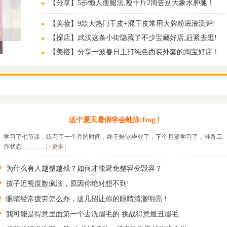
【分享】5步懒人瘦腿法,瘦十斤2周告别大象水肿腿！
【美妆】9款大热门干皮+混干皮常用大牌粉底液测评!
【探店】武汉这条小街隐藏了不少宝藏好店,赶紧去逛!
【美搭】分享一波春日主打纯色西装外套的淘宝好店！
这个夏天暑假学会蛙泳:frog！
学习了七节课，练习了一个月的时间，终于蛙泳毕业了，下个月要学习了，准备工
作状态…………
[+更多]
为什么有人越整越残？如何才能避免整容变毁容？
孩子近视度数疯涨，原因你绝对想不到!
眼睛经常疲劳怎么办，这几招让你的眼睛清澈明亮！
我可能是得意里面第一个去洗眉毛的 挑战得意最丑眉毛