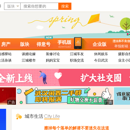
博
版块
搜索
违法和不良信息举
房产
版块
得意号
企业版
举报邮箱：dy
情感驿站
谈婚论嫁
装修讨论
江城车友
休闲娱乐
摄影自
生活杂谈
江城楼市
妈妈宝宝
职场交流
今日武汉
业主小
城市生活
擦掉每个落单的解请不要迷失在这道