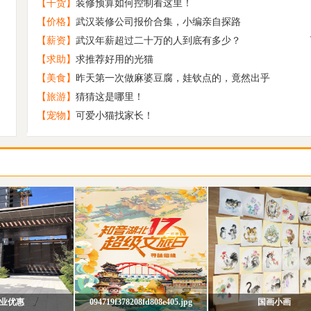
【干货】
装修预算如何控制看这里！
原创 禅虚梦
5
【价格】
武汉装修公司报价合集，小编亲自探路
校园恋爱出真爱 再加个初恋就是王炸
6
【薪资】
武汉年薪超过二十万的人到底有多少？
原创 浓碧禅堂
7
【求助】
求推荐好用的光猫
原创 深山小寺
8
【美食】
昨天第一次做麻婆豆腐，娃钦点的，竟然出乎
趁时间没发觉让我带着你离开
9
【旅游】
猜猜这是哪里！
【宠物】
可爱小猫找家长！
88年末，男征女，要半年内可以结婚的
10
业优惠
094719f378208fd808e405.jpg
国画小画