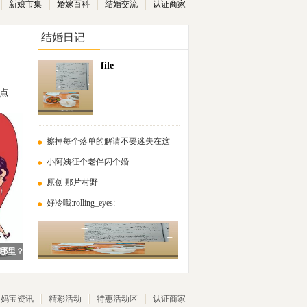
新娘市集
婚嫁百科
结婚交流
认证商家
结婚日记
file
点
擦掉每个落单的解请不要迷失在这
小阿姨征个老伴闪个婚
原创 那片村野
好冷哦:rolling_eyes:
哪里？
妈宝资讯
精彩活动
特惠活动区
认证商家