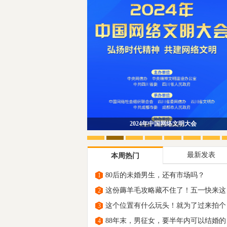
趁时间没发觉让我带着你离开
最新发表
本周热门
80后的未婚男生，还有市场吗？
1
这份薅羊毛攻略藏不住了！五一快来这
2
里“原
这个位置有什么玩头！就为了过来拍个
3
88年末，男征女，要半年内可以结婚的
4