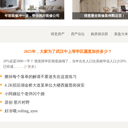
年前装修冲一波，帮你挑好装修公司
得意最全装修案例戳这里！
得意房产
房产论坛
购房俱乐部
新盘大本
2025年，大家为了武汉中上等学区愿意加价多少？
20%还是5000一平？ 我觉得学区彻底崩塌了，当年出生人口比高校毕业人口少20%
已经成 ... ……
[+更多]
擦掉每个落单的解请不要迷失在这道练习
4.2K招后湖金桥大道某单位大楼西服普岗保安
小阿姨征个老伴闪个婚
原创 那片村野
好冷哦:rolling_eyes: