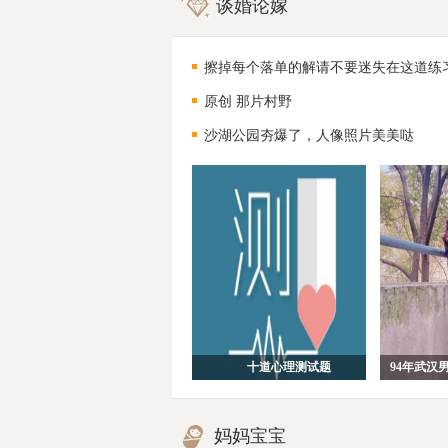
谈婚论嫁
擦掉每个落单的解请不要迷失在这道练
原创 那片村野
沙湖公园夯爆了，人像照片美美哒
十道心理测试题
妈妈宝宝