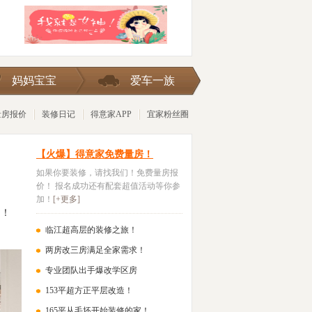
险被
妈妈宝宝
爱车一族
量房报价
装修日记
得意家APP
宜家粉丝圈
【火爆】得意家免费量房！
如果你要装修，请找我们！免费量房报
价！ 报名成功还有配套超值活动等你参
加！
[+更多]
户！
临江超高层的装修之旅！
两房改三房满足全家需求！
专业团队出手爆改学区房
153平超方正平层改造！
165平从毛坯开始装修的家！