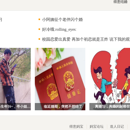
得意结婚
习
小阿姨征个老伴闪个婚
好冷哦:rolling_eyes:
校园恋爱出真爱 再加个初恋就是王炸 说下我的观
94年武汉男生年16+，寻小姐姐一枚！
临近婚期，突然不想结了
离婚后，再婚的困难在
得意妈宝
妈宝论坛
造人日记