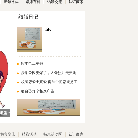
新娘市集
婚嫁百科
结婚交流
认证商家
结婚日记
file
87年电工单身
沙湖公园夯爆了，人像照片美美哒
校园恋爱出真爱 再加个初恋就是王
给自己打个相亲广告
哪里？
妈宝资讯
精彩活动
特惠活动区
认证商家