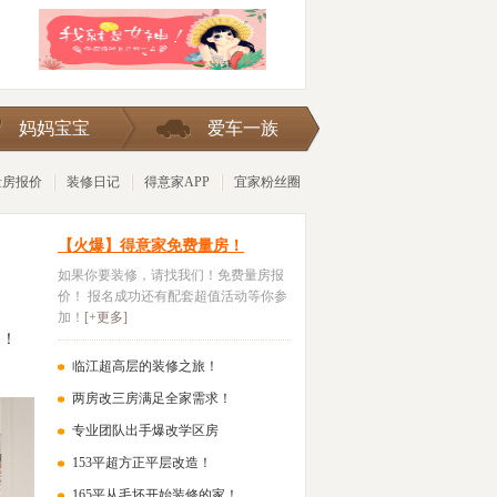
险被
妈妈宝宝
爱车一族
量房报价
装修日记
得意家APP
宜家粉丝圈
【火爆】得意家免费量房！
如果你要装修，请找我们！免费量房报
价！ 报名成功还有配套超值活动等你参
加！
[+更多]
户！
临江超高层的装修之旅！
两房改三房满足全家需求！
专业团队出手爆改学区房
153平超方正平层改造！
165平从毛坯开始装修的家！