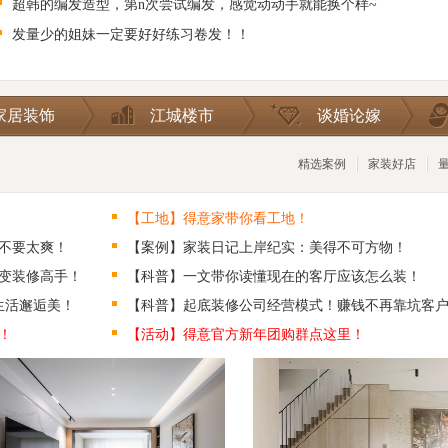
超韩的编发造型，第n次尝试编发，感觉动动手就能换个样~
发量少的姐妹一定要好好练习卷发！！
家居装饰
江城楼市
谈婚论嫁
精选案例
家装好店
【工地】得意家带你看工地！
不要太爽！
【案例】家装日记上岸纪实：美得不可方物！
变装修高手！
【科普】一文带你读懂现在的客厅应该怎么装！
生活邂逅美！
【科普】起底装修公司经营模式！赚钱不再靠坑客
！
【活动】得意官方新年团购群点这里！