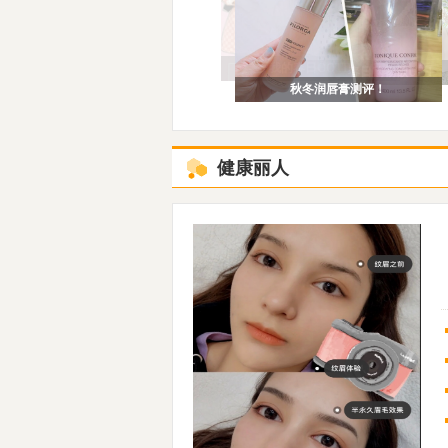
我的春日OOTD
春日购物欲UP！
秋冬润唇膏测评！
健康丽人