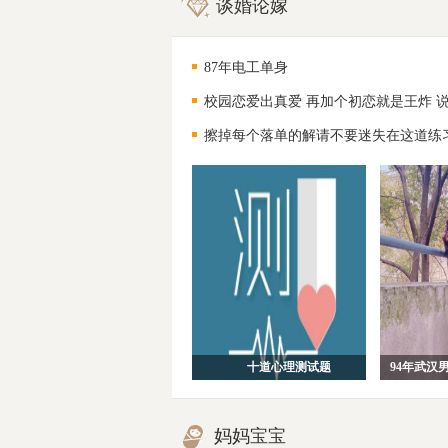
谈婚论嫁
87年电工单身
校园恋爱出真爱 再加个初恋就是王炸 
擦掉每个落单的解请不要迷失在这道练
十道心理测试题
妈妈宝宝