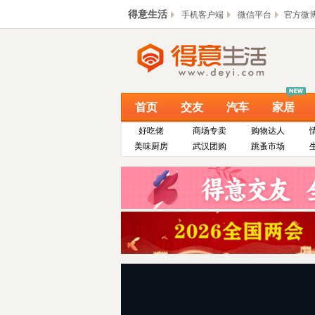
得意生活
手机客户端
微信平台
官方微
首页
交友
汽车
家居
好吃佬
商场专卖
购物达人
美味厨房
武汉团购
跳蚤市场