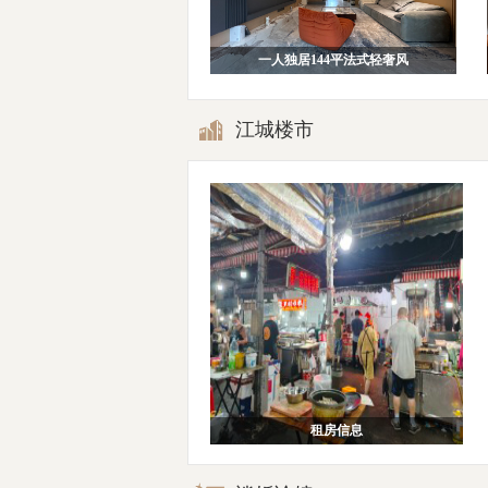
一人独居144平法式轻奢风
江城楼市
租房信息