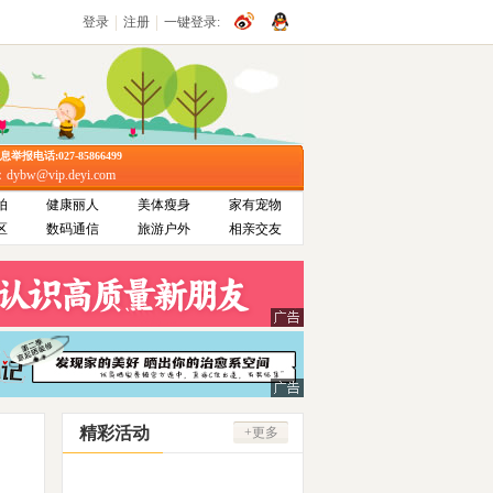
|
|
登录
注册
一键登录:
报电话:027-85866499
bw@vip.deyi.com
拍
健康丽人
美体瘦身
家有宠物
区
数码通信
旅游户外
相亲交友
精彩活动
+更多