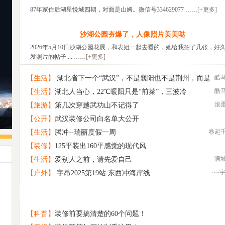
87年家住后湖星悦城四期，对面是山姆。微信号334629077 ……
[+更多]
沙湖公园夯爆了，人像照片美美哒
2026年5月10日沙湖公园花展，和表姐一起去看的，她给我拍了几张，好
发照片的帖子 ... ……
[+更多]
酷
【生活】
湖北省下一个“武汉”，不是襄阳也不是荆州，而是
酷
【生活】
湖北人当心，22℃暖阳只是“前菜”，三波冷
这座低调的城市
滚
【旅游】
第几次穿越武功山不记得了
【公开】
武汉装修公司白名单大公开
卷起
【生活】
腾冲--瑞丽度假一周
【装修】
125平装出160平感觉的现代风
满
【生活】
爱别人之前，请先爱自己
~~
【户外】
宇昂2025第19站 东西冲海岸线
给自己打个相亲广告
1
原创 那片村野
2
诚意相亲交友
3
【科普】
装修前要搞清楚的60个问题！
找旅游搭子
4