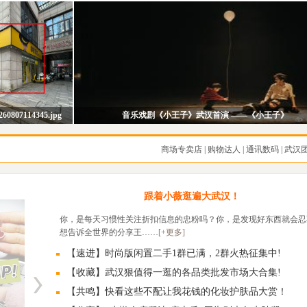
0807114345.jpg
音乐戏剧《小王子》武汉首演 ——《小王子》
商场专卖店
|
购物达人
|
通讯数码
|
武汉
跟着小薇逛遍大武汉！
你，是每天习惯性关注折扣信息的忠粉吗？你，是发现好东西就会忍
想告诉全世界的分享王……
[+更多]
【速进】时尚版闲置二手1群已满，2群火热征集中!
【收藏】武汉狠值得一逛的各品类批发市场大合集!
【共鸣】快看这些不配让我花钱的化妆护肤品大赏！