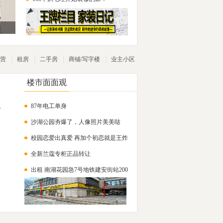
营
租房
二手房
商铺/写字楼
业主小区
楼市面面观
87年电工单身
，
沙湖公园夯爆了，人像照片美美哒
校园恋爱出真爱 再加个初恋就是王炸
全新兰蔻专柜正品转让
说下我
出租 南湖花园急7号地铁建安街站200
米 沁康