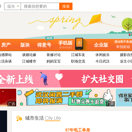
博
版块
搜索
违法和不良信息举
房产
版块
得意号
企业版
举报邮箱：dy
情感驿站
谈婚论嫁
装修讨论
江城车友
休闲娱乐
摄影自
生活杂谈
江城楼市
妈妈宝宝
职场交流
今日武汉
业主小
城市生活
87年电工单身