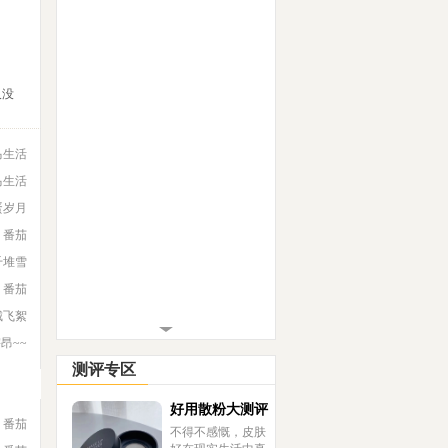
久没
马生活
马生活
蛋岁月
番茄
千堆雪
番茄
城飞絮
宇昂~~
测评专区
好用散粉大测评
番茄
不得不感慨，皮肤