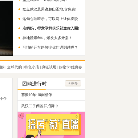
盘点武汉及周边爬山圣地,含免费!
这句心理暗示，可以马上让你摆脱
准妈妈，得意孕妈俱乐部邀你入圈!
内耗！
异地婚姻6年，爆发太多矛盾！
可怕的开车路怒症你们遇到过吗？
团购
|
全球代购
|
特色小店
|
疯狂试用
|
购物卡/优惠券
团购进行时
+更多
荟聚10年·10刻相伴
不住
武汉二手闲置群招募中