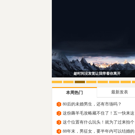
趁时间没发觉让我带着你离开
最新发表
本周热门
80后的未婚男生，还有市场吗？
1
这份薅羊毛攻略藏不住了！五一快来这
2
里“原
这个位置有什么玩头！就为了过来拍个
3
88年末，男征女，要半年内可以结婚的
4