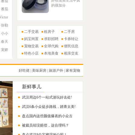
好在现实生活中真
番茄
的很加分
番茄
Victor
弥勒
二手交易
租房子
二手房
小小
妈宝闲置
求职招聘
卡券转让
春天
宠物交易
全球代购
便民信息
宠娇
特色小店
本地美食
相亲交友
好吃佬
|
美味厨房
|
旅游户外
|
家有宠物
新鲜事儿
武汉周边6个一站式游玩好去处!
武汉6条小众徒步路线，踏青太美!
盘点国内这些颜值爆表的小众古
被裁员却没赔偿，这合理吗？
镇！
盘点武汉8个宝藏湿地公园！