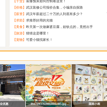
【干货】
装修预算如何控制看这里！
寻找一个懂得欣赏“平淡”的你
5
【价格】
武汉装修公司报价合集，小编亲自探路
原创 禅虚梦
6
【薪资】
武汉年薪超过二十万的人到底有多少？
校园恋爱出真爱 再加个初恋就是王炸
7
【求助】
求推荐好用的光猫
原创 浓碧禅堂
8
【美食】
昨天第一次做麻婆豆腐，娃钦点的，竟然出乎
原创 深山小寺
9
【旅游】
猜猜这是哪里！
【宠物】
可爱小猫找家长！
趁时间没发觉让我带着你离开
10
业优惠
094719f378208fd808e405.jpg
国画小画