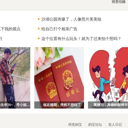
得意结婚
沙湖公园夯爆了，人像照片美美哒
说下我的观点
给自己打个相亲广告
习
这个位置有什么玩头！就为了过来拍个照吗？
94年武汉男生年16+，寻小姐姐一枚！
临近婚期，突然不想结了
离婚后，再婚的困难在
得意妈宝
妈宝论坛
造人日记