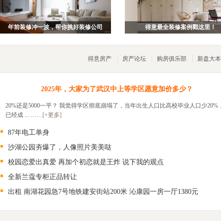
年前装修冲一波，帮你挑好装修公司
得意最全装修案例戳这里！
得意房产
房产论坛
购房俱乐部
新盘大本
2025年，大家为了武汉中上等学区愿意加价多少？
20%还是5000一平？ 我觉得学区彻底崩塌了，当年出生人口比高校毕业人口少20%
已经成 ... ……
[+更多]
87年电工单身
沙湖公园夯爆了，人像照片美美哒
校园恋爱出真爱 再加个初恋就是王炸 说下我的观点
全新兰蔻专柜正品转让
出租 南湖花园急7号地铁建安街站200米 沁康园一房一厅1380元