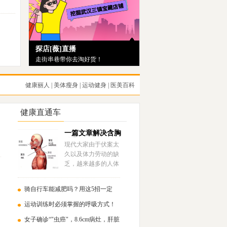
探店[薇]直播
走街串巷带你去淘好货！
健康丽人
|
美体瘦身
|
运动健身
|
医美百科
健康直通车
一篇文章解决含胸
驼背的问题！
现代大家由于伏案太
久以及体力劳动的缺
乏，越来越多的人体
态上会存在含胸驼背
的问题……
骑自行车能减肥吗？用这5招一定
瘦！
运动训练时必须掌握的呼吸方式！
女子确诊“"虫癌"，8.6cm病灶，肝脏