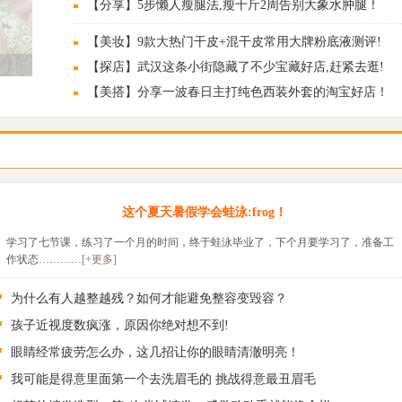
【分享】5步懒人瘦腿法,瘦十斤2周告别大象水肿腿！
【美妆】9款大热门干皮+混干皮常用大牌粉底液测评!
【探店】武汉这条小街隐藏了不少宝藏好店,赶紧去逛!
【美搭】分享一波春日主打纯色西装外套的淘宝好店！
这个夏天暑假学会蛙泳:frog！
学习了七节课，练习了一个月的时间，终于蛙泳毕业了，下个月要学习了，准备工
作状态…………
[+更多]
为什么有人越整越残？如何才能避免整容变毁容？
孩子近视度数疯涨，原因你绝对想不到!
眼睛经常疲劳怎么办，这几招让你的眼睛清澈明亮！
我可能是得意里面第一个去洗眉毛的 挑战得意最丑眉毛