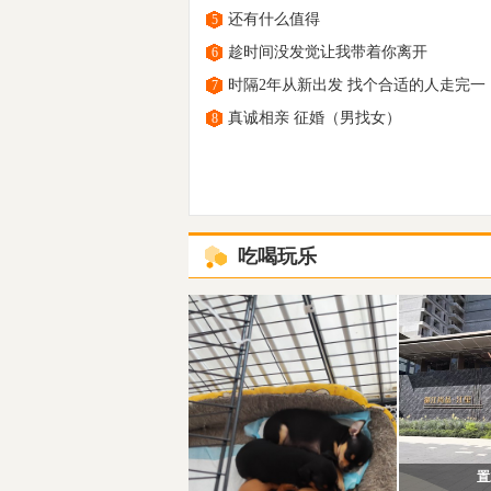
还有什么值得
5
趁时间没发觉让我带着你离开
6
时隔2年从新出发 找个合适的人走完一
7
真诚相亲 征婚（男找女）
8
吃喝玩乐
置