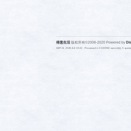
得意生活
版权所有©2008-2020 Powered by
Di
GMT+8, 2026-8-8 19:42
, Processed in 0.040993 second(s), 5 quer