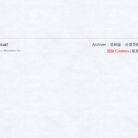
scuz!
Archiver
|
尝鲜版
|
分类导
清除 Cookies
|
联
ies , Memcache On.