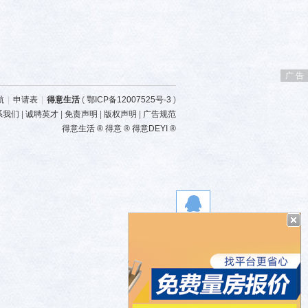
广 告
航
|
申请表
|
得意生活
(
鄂ICP备12007525号-3
)
系我们
|
诚聘英才
|
免责声明
|
版权声明
|
广告规范
得意生活 ® 得意 ® 得意DEYI ®