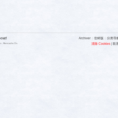
scuz!
Archiver
|
尝鲜版
|
分类导
清除 Cookies
|
联
ies , Memcache On.