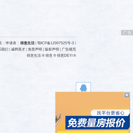
广 告
航
|
申请表
|
得意生活
(
鄂ICP备12007525号-3
)
系我们
|
诚聘英才
|
免责声明
|
版权声明
|
广告规范
得意生活 ® 得意 ® 得意DEYI ®