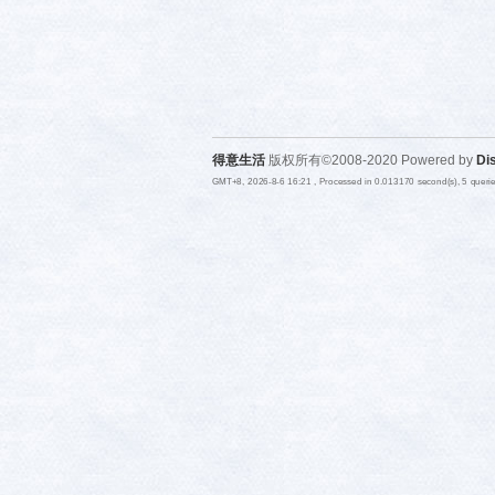
得意生活
版权所有©2008-2020 Powered by
Di
GMT+8, 2026-8-6 16:21
, Processed in 0.013170 second(s), 5 quer