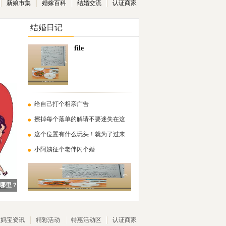
新娘市集
婚嫁百科
结婚交流
认证商家
结婚日记
file
给自己打个相亲广告
擦掉每个落单的解请不要迷失在这
这个位置有什么玩头！就为了过来
小阿姨征个老伴闪个婚
哪里？
妈宝资讯
精彩活动
特惠活动区
认证商家