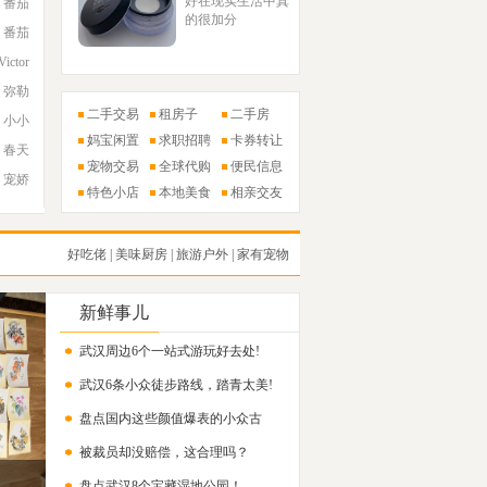
好在现实生活中真
番茄
的很加分
番茄
Victor
弥勒
二手交易
租房子
二手房
小小
妈宝闲置
求职招聘
卡券转让
春天
宠物交易
全球代购
便民信息
宠娇
特色小店
本地美食
相亲交友
好吃佬
|
美味厨房
|
旅游户外
|
家有宠物
新鲜事儿
武汉周边6个一站式游玩好去处!
武汉6条小众徒步路线，踏青太美!
盘点国内这些颜值爆表的小众古
被裁员却没赔偿，这合理吗？
镇！
盘点武汉8个宝藏湿地公园！