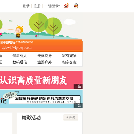
|
|
登录
注册
一键登录:
报电话:027-85866499
bw@vip.deyi.com
拍
健康丽人
美体瘦身
家有宠物
区
数码通信
旅游户外
相亲交友
精彩活动
+更多