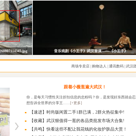
0807114345.jpg
音乐戏剧《小王子》武汉首演 ——《小王子》
商场专卖店
|
购物达人
|
通讯数码
|
武汉
跟着小薇逛遍大武汉！
你，是每天习惯性关注折扣信息的忠粉吗？你，是发现好东西就会忍
想告诉全世界的分享王……
[+更多]
【速进】时尚版闲置二手1群已满，2群火热征集中!
【收藏】武汉狠值得一逛的各品类批发市场大合集!
【共鸣】快看这些不配让我花钱的化妆护肤品大赏！