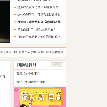
盘点武汉及周边爬山圣地,含免费!
这句心理暗示，可以马上让你摆脱
准妈妈，得意孕妈俱乐部邀你入圈!
内耗！
异地婚姻6年，爆发太多矛盾！
可怕的开车路怒症你们遇到过吗？
团购
|
全球代购
|
特色小店
|
疯狂试用
|
购物卡/优惠券
团购进行时
+更多
荟聚10年·10刻相伴
不住
武汉二手闲置群招募中