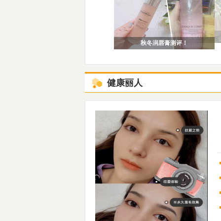
我的春日OOTD
春日购物欲UP！
秋冬润唇膏测评！
健康丽人