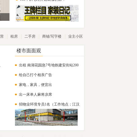
营
租房
二手房
商铺/写字楼
业主小区
楼市面面观
出租 南湖花园急7号地铁建安街站200
，
给自己打个相亲广告
米 沁康
家电，家具，便宜出
出一床单人麻将凉席
招物业环境专员1名（工作地点；江汉
路）