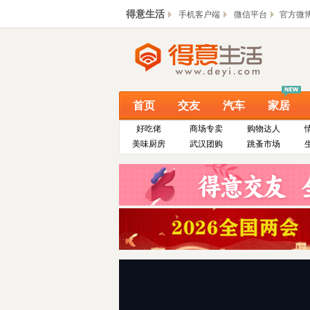
得意生活
手机客户端
微信平台
官方微
首页
交友
汽车
家居
好吃佬
商场专卖
购物达人
美味厨房
武汉团购
跳蚤市场