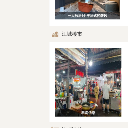
一人独居144平法式轻奢风
江城楼市
租房信息