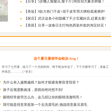
【分享】5步懒人瘦腿法,瘦十斤2周告别大象水肿腿！
【美妆】9款大热门干皮+混干皮常用大牌粉底液测评!
【探店】武汉这条小街隐藏了不少宝藏好店,赶紧去逛!
【美搭】分享一波春日主打纯色西装外套的淘宝好店！
这个夏天暑假学会蛙泳:frog！
学习了七节课，练习了一个月的时间，终于蛙泳毕业了，下个月要学习了，准备工
作状态…………
[+更多]
为什么有人越整越残？如何才能避免整容变毁容？
孩子近视度数疯涨，原因你绝对想不到!
眼睛经常疲劳怎么办，这几招让你的眼睛清澈明亮！
我可能是得意里面第一个去洗眉毛的 挑战得意最丑眉毛