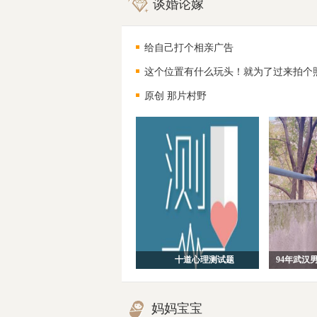
谈婚论嫁
给自己打个相亲广告
这个位置有什么玩头！就为了过来拍个
原创 那片村野
十道心理测试题
妈妈宝宝