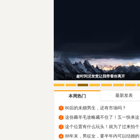
趁时间没发觉让我带着你离开
最新发表
本周热门
80后的未婚男生，还有市场吗？
1
这份薅羊毛攻略藏不住了！五一快来这
2
里“原
这个位置有什么玩头！就为了过来拍个
3
88年末，男征女，要半年内可以结婚的
4