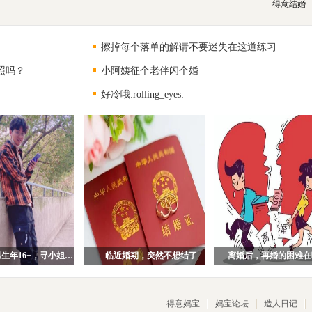
得意结婚
擦掉每个落单的解请不要迷失在这道练习
照吗？
小阿姨征个老伴闪个婚
好冷哦:rolling_eyes:
94年武汉男生年16+，寻小姐姐一枚！
临近婚期，突然不想结了
离婚后，再婚的困难在
得意妈宝
妈宝论坛
造人日记