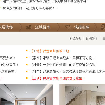
超韩的编发造型，第n次尝试编发，感觉动动手就能换个样~
发量少的姐妹一定要好好练习卷发！！
家居装饰
江城楼市
谈婚论嫁
精选案例
家装好店
【工地】得意家带你看工地！
不要太爽！
【案例】家装日记上岸纪实：美得不可方物！
变装修高手！
【科普】一文带你读懂现在的客厅应该怎么装！
生活邂逅美！
【科普】起底装修公司经营模式！赚钱不再靠坑客
！
【活动】得意官方新年团购群点这里！