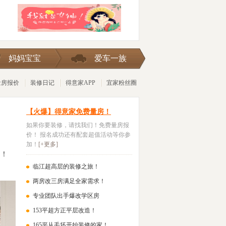
险被
妈妈宝宝
爱车一族
量房报价
装修日记
得意家APP
宜家粉丝圈
【火爆】得意家免费量房！
如果你要装修，请找我们！免费量房报
价！ 报名成功还有配套超值活动等你参
加！
[+更多]
户！
临江超高层的装修之旅！
两房改三房满足全家需求！
专业团队出手爆改学区房
153平超方正平层改造！
165平从毛坯开始装修的家！