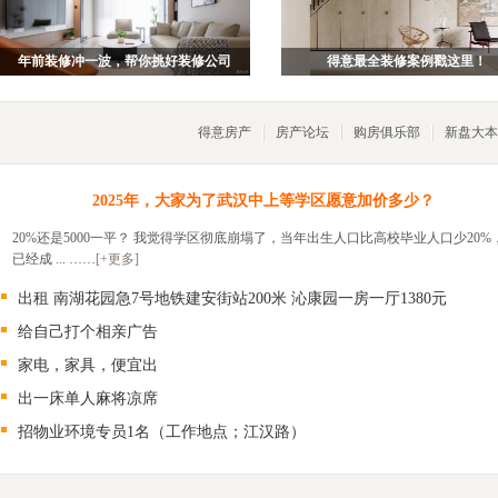
年前装修冲一波，帮你挑好装修公司
得意最全装修案例戳这里！
得意房产
房产论坛
购房俱乐部
新盘大本
2025年，大家为了武汉中上等学区愿意加价多少？
20%还是5000一平？ 我觉得学区彻底崩塌了，当年出生人口比高校毕业人口少20%
已经成 ... ……
[+更多]
出租 南湖花园急7号地铁建安街站200米 沁康园一房一厅1380元
给自己打个相亲广告
家电，家具，便宜出
出一床单人麻将凉席
招物业环境专员1名（工作地点；江汉路）