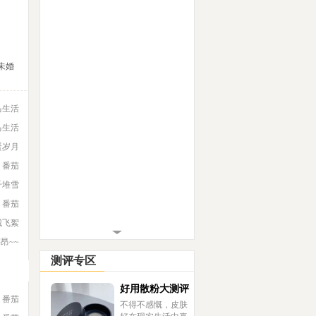
未婚
马生活
马生活
蛋岁月
番茄
千堆雪
番茄
城飞絮
宇昂~~
测评专区
好用散粉大测评
番茄
不得不感慨，皮肤