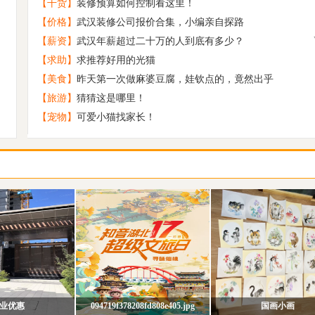
【干货】
装修预算如何控制看这里！
寻找一个懂得欣赏“平淡”的你
5
【价格】
武汉装修公司报价合集，小编亲自探路
原创 禅虚梦
6
【薪资】
武汉年薪超过二十万的人到底有多少？
校园恋爱出真爱 再加个初恋就是王炸
7
【求助】
求推荐好用的光猫
原创 浓碧禅堂
8
【美食】
昨天第一次做麻婆豆腐，娃钦点的，竟然出乎
原创 深山小寺
9
【旅游】
猜猜这是哪里！
【宠物】
可爱小猫找家长！
趁时间没发觉让我带着你离开
10
业优惠
094719f378208fd808e405.jpg
国画小画