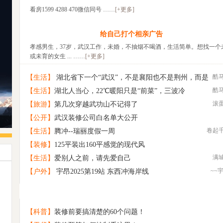
看房1599 4288 470微信同号 ……
[+更多]
给自己打个相亲广告
孝感男生，37岁，武汉工作，未婚，不抽烟不喝酒，生活简单。想找一个
或未育的女生 ... ……
[+更多]
酷
【生活】
湖北省下一个“武汉”，不是襄阳也不是荆州，而是
酷
【生活】
湖北人当心，22℃暖阳只是“前菜”，三波冷
这座低调的城市
滚
【旅游】
第几次穿越武功山不记得了
【公开】
武汉装修公司白名单大公开
卷起
【生活】
腾冲--瑞丽度假一周
【装修】
125平装出160平感觉的现代风
满
【生活】
爱别人之前，请先爱自己
~~
【户外】
宇昂2025第19站 东西冲海岸线
给自己打个相亲广告
1
原创 那片村野
2
诚意相亲交友
3
【科普】
装修前要搞清楚的60个问题！
找旅游搭子
4