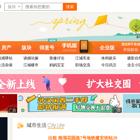
博
版块
搜索
违法和不良信息举
房产
版块
得意号
企业版
举报邮箱：dy
情感驿站
谈婚论嫁
装修讨论
江城车友
休闲娱乐
摄影自
生活杂谈
江城楼市
妈妈宝宝
职场交流
今日武汉
业主小
城市生活
出租 南湖花园急7号地铁建安街站20