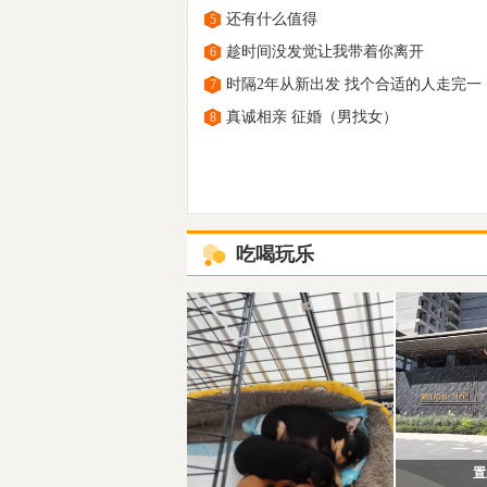
还有什么值得
5
趁时间没发觉让我带着你离开
6
时隔2年从新出发 找个合适的人走完一
7
真诚相亲 征婚（男找女）
8
吃喝玩乐
置