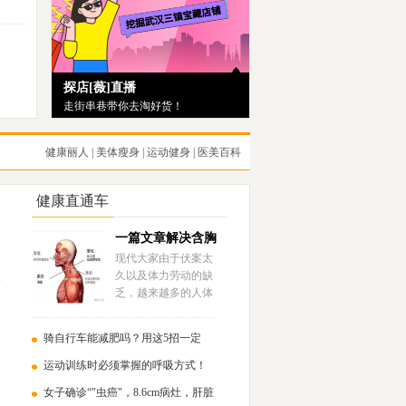
探店[薇]直播
走街串巷带你去淘好货！
健康丽人
|
美体瘦身
|
运动健身
|
医美百科
健康直通车
一篇文章解决含胸
驼背的问题！
现代大家由于伏案太
久以及体力劳动的缺
乏，越来越多的人体
态上会存在含胸驼背
的问题……
骑自行车能减肥吗？用这5招一定
瘦！
运动训练时必须掌握的呼吸方式！
女子确诊“"虫癌"，8.6cm病灶，肝脏