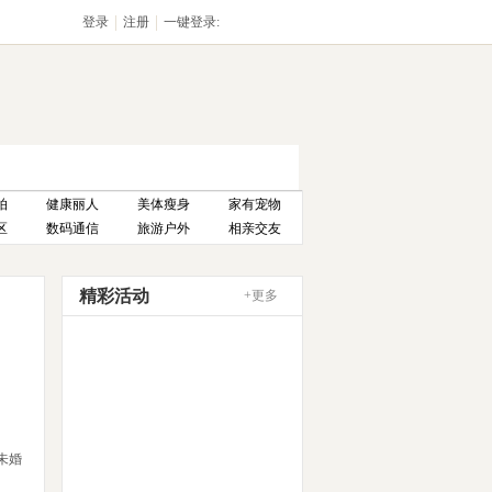
|
|
登录
注册
一键登录:
报电话:027-85866499
bw@vip.deyi.com
拍
健康丽人
美体瘦身
家有宠物
区
数码通信
旅游户外
相亲交友
精彩活动
+更多
未婚