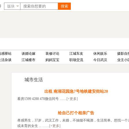
博
版块
搜索
违法和不良信息举
房产
版块
得意号
企业版
举报邮箱：dy
情感驿站
谈婚论嫁
装修讨论
江城车友
休闲娱乐
摄影自
生活杂谈
江城楼市
妈妈宝宝
职场交流
今日武汉
业主小
城市生活
出租 南湖花园急7号地铁建安街站20
看房1599 4288 470微信同号 ……
[+更多]
给自己打个相亲广告
孝感男生，37岁，武汉工作，未婚，不抽烟不喝酒，生活简单。想找一个
或未育的女生 ... ……
[+更多]