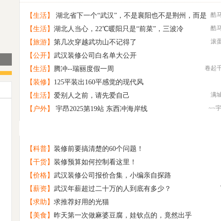
酷
【生活】
湖北省下一个“武汉”，不是襄阳也不是荆州，而是
酷
【生活】
湖北人当心，22℃暖阳只是“前菜”，三波冷
这座低调的城市
滚
【旅游】
第几次穿越武功山不记得了
【公开】
武汉装修公司白名单大公开
卷起
【生活】
腾冲--瑞丽度假一周
【装修】
125平装出160平感觉的现代风
满
【生活】
爱别人之前，请先爱自己
~~
【户外】
宇昂2025第19站 东西冲海岸线
给自己打个相亲广告
1
原创 那片村野
2
诚意相亲交友
3
【科普】
装修前要搞清楚的60个问题！
找旅游搭子
4
【干货】
装修预算如何控制看这里！
寻找一个懂得欣赏“平淡”的你
5
【价格】
武汉装修公司报价合集，小编亲自探路
原创 禅虚梦
6
【薪资】
武汉年薪超过二十万的人到底有多少？
校园恋爱出真爱 再加个初恋就是王炸
7
【求助】
求推荐好用的光猫
原创 浓碧禅堂
8
【美食】
昨天第一次做麻婆豆腐，娃钦点的，竟然出乎