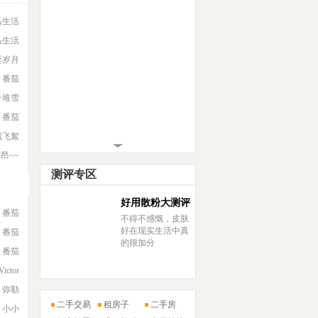
马生活
马生活
蛋岁月
番茄
千堆雪
番茄
城飞絮
宇昂~~
测评专区
好用散粉大测评
番茄
不得不感慨，皮肤
好在现实生活中真
番茄
吃喝玩乐
的很加分
番茄
时尚购物
Victor
健康丽人
弥勒
二手交易
租房子
二手房
人生大事
小小