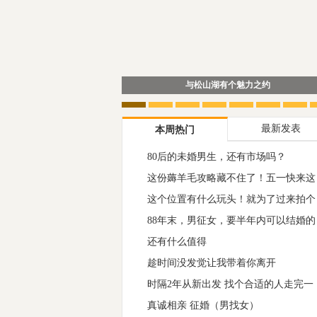
与松山湖有个魅力之约
最新发表
本周热门
80后的未婚男生，还有市场吗？
1
这份薅羊毛攻略藏不住了！五一快来这
2
里“原
这个位置有什么玩头！就为了过来拍个
3
88年末，男征女，要半年内可以结婚的
4
还有什么值得
5
趁时间没发觉让我带着你离开
6
时隔2年从新出发 找个合适的人走完一
7
真诚相亲 征婚（男找女）
8