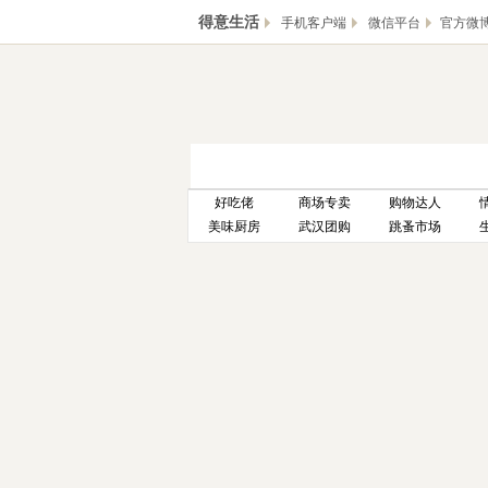
得意生活
手机客户端
微信平台
官方微
首页
交友
汽车
家居
好吃佬
商场专卖
购物达人
美味厨房
武汉团购
跳蚤市场