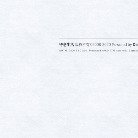
得意生活
版权所有©2008-2020 Powered by
Di
GMT+8, 2026-8-8 20:34
, Processed in 0.044776 second(s), 5 quer