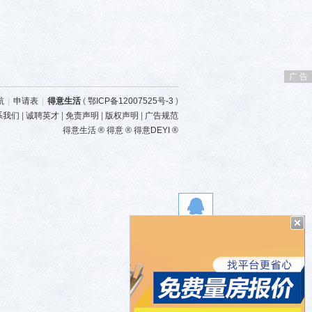
广 告
航
|
申请表
|
得意生活
(
鄂ICP备12007525号-3
)
系我们
|
诚聘英才
|
免责声明
|
版权声明
|
广告规范
得意生活 ® 得意 ® 得意DEYI ®