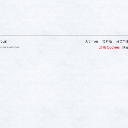
scuz!
Archiver
|
尝鲜版
|
分类导
清除 Cookies
|
联
ies , Memcache On.