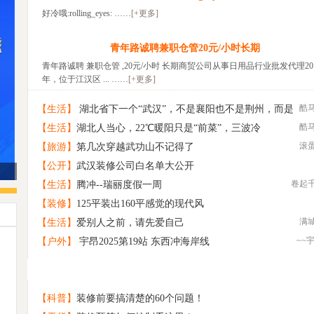
好冷哦:rolling_eyes: ……
[+更多]
青年路诚聘兼职仓管20元/小时长期
青年路诚聘 兼职仓管 ,20元/小时 长期商贸公司从事日用品行业批发代理20
年，位于江汉区 ... ……
[+更多]
酷
【生活】
湖北省下一个“武汉”，不是襄阳也不是荆州，而是
酷
【生活】
湖北人当心，22℃暖阳只是“前菜”，三波冷
这座低调的城市
滚
【旅游】
第几次穿越武功山不记得了
【公开】
武汉装修公司白名单大公开
趁时间没发觉让我带着你离开
卷起
【生活】
腾冲--瑞丽度假一周
【装修】
125平装出160平感觉的现代风
满
【生活】
爱别人之前，请先爱自己
~~
【户外】
宇昂2025第19站 东西冲海岸线
诚意相亲交友
1
找旅游搭子
2
寻找一个懂得欣赏“平淡”的你
3
【科普】
装修前要搞清楚的60个问题！
原创 禅虚梦
4