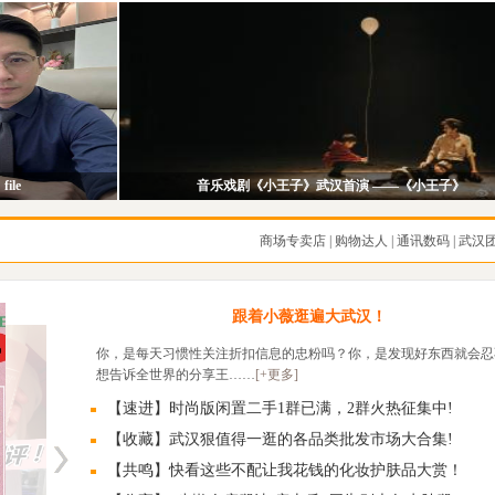
file
音乐戏剧《小王子》武汉首演 ——《小王子》
商场专卖店
|
购物达人
|
通讯数码
|
武汉
跟着小薇逛遍大武汉！
你，是每天习惯性关注折扣信息的忠粉吗？你，是发现好东西就会忍
想告诉全世界的分享王……
[+更多]
【速进】时尚版闲置二手1群已满，2群火热征集中!
【收藏】武汉狠值得一逛的各品类批发市场大合集!
【共鸣】快看这些不配让我花钱的化妆护肤品大赏！