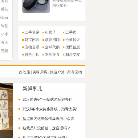
好在现实生活中真
番茄
的很加分
番茄
Victor
弥勒
二手交易
租房子
二手房
小小
妈宝闲置
求职招聘
卡券转让
春天
宠物交易
全球代购
便民信息
宠娇
特色小店
本地美食
相亲交友
好吃佬
|
美味厨房
|
旅游户外
|
家有宠物
新鲜事儿
武汉周边6个一站式游玩好去处!
武汉6条小众徒步路线，踏青太美!
盘点国内这些颜值爆表的小众古
被裁员却没赔偿，这合理吗？
镇！
盘点武汉8个宝藏湿地公园！