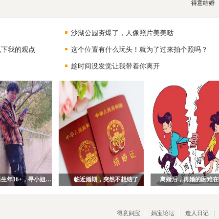
得意结婚
沙湖公园夯爆了，人像照片美美哒
说下我的观点
这个位置有什么玩头！就为了过来拍个照吗？
趁时间没发觉让我带着你离开
94年武汉男生年16+，寻小姐姐一枚！
临近婚期，突然不想结了
离婚后，再婚的困难在
得意妈宝
妈宝论坛
造人日记