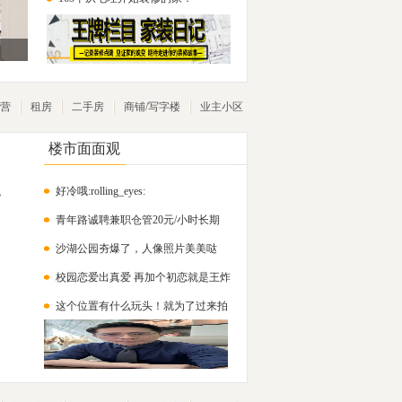
营
租房
二手房
商铺/写字楼
业主小区
楼市面面观
好冷哦:rolling_eyes:
，
青年路诚聘兼职仓管20元/小时长期
沙湖公园夯爆了，人像照片美美哒
校园恋爱出真爱 再加个初恋就是王炸
这个位置有什么玩头！就为了过来拍
说下我
个照吗？