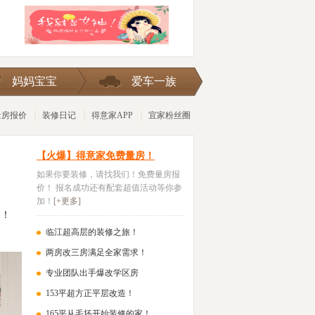
险被
妈妈宝宝
爱车一族
量房报价
装修日记
得意家APP
宜家粉丝圈
【火爆】得意家免费量房！
如果你要装修，请找我们！免费量房报
价！ 报名成功还有配套超值活动等你参
加！
[+更多]
户！
临江超高层的装修之旅！
两房改三房满足全家需求！
专业团队出手爆改学区房
153平超方正平层改造！
165平从毛坯开始装修的家！