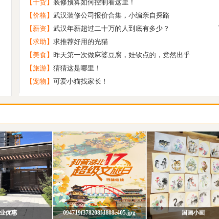
【干货】
装修预算如何控制看这里！
校园恋爱出真爱 再加个初恋就是王炸
5
【价格】
武汉装修公司报价合集，小编亲自探路
原创 浓碧禅堂
6
【薪资】
武汉年薪超过二十万的人到底有多少？
原创 深山小寺
7
【求助】
求推荐好用的光猫
趁时间没发觉让我带着你离开
8
【美食】
昨天第一次做麻婆豆腐，娃钦点的，竟然出乎
88年末，男征女，要半年内可以结婚的
9
【旅游】
猜猜这是哪里！
【宠物】
可爱小猫找家长！
真诚相亲 征婚（男找女）
10
业优惠
094719f378208fd808e405.jpg
国画小画