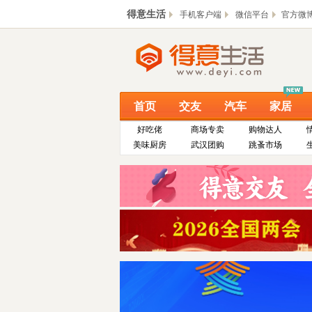
得意生活
手机客户端
微信平台
官方微
首页
交友
汽车
家居
好吃佬
商场专卖
购物达人
美味厨房
武汉团购
跳蚤市场