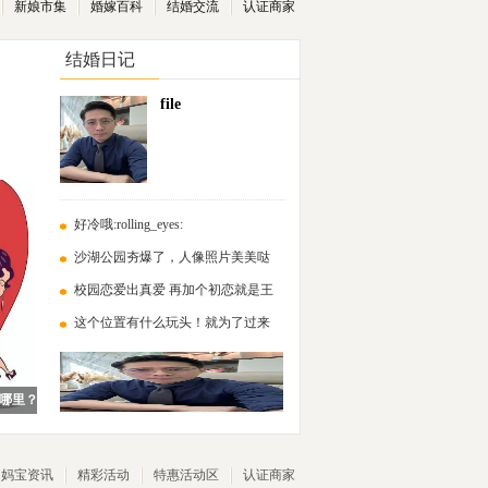
新娘市集
婚嫁百科
结婚交流
认证商家
结婚日记
file
好冷哦:rolling_eyes:
沙湖公园夯爆了，人像照片美美哒
校园恋爱出真爱 再加个初恋就是王
这个位置有什么玩头！就为了过来
哪里？
妈宝资讯
精彩活动
特惠活动区
认证商家