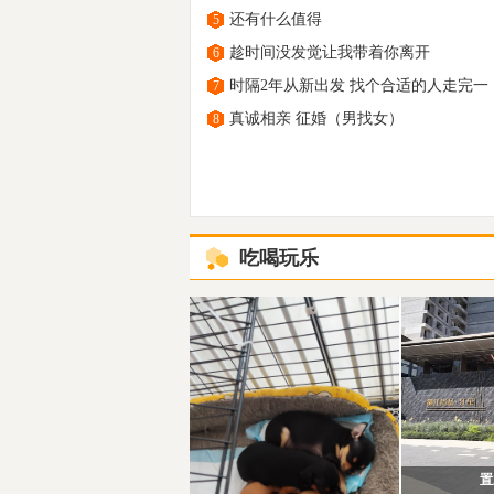
还有什么值得
5
趁时间没发觉让我带着你离开
6
时隔2年从新出发 找个合适的人走完一
7
真诚相亲 征婚（男找女）
8
吃喝玩乐
置