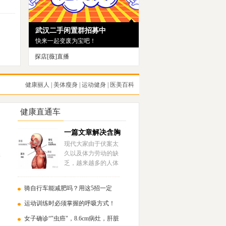
探店[薇]直播
走街串巷带你去淘好货！
健康丽人
|
美体瘦身
|
运动健身
|
医美百科
健康直通车
一篇文章解决含胸
驼背的问题！
现代大家由于伏案太
久以及体力劳动的缺
乏，越来越多的人体
态上会存在含胸驼背
的问题……
骑自行车能减肥吗？用这5招一定
瘦！
运动训练时必须掌握的呼吸方式！
女子确诊“"虫癌"，8.6cm病灶，肝脏