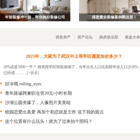
年前装修冲一波，帮你挑好装修公司
得意最全装修案例戳这里！
得意房产
房产论坛
购房俱乐部
新盘大本
2025年，大家为了武汉中上等学区愿意加价多少？
20%还是5000一平？ 我觉得学区彻底崩塌了，当年出生人口比高校毕业人口少20%
已经成 ... ……
[+更多]
好冷哦:rolling_eyes:
青年路诚聘兼职仓管20元/小时长期
沙湖公园夯爆了，人像照片美美哒
校园恋爱出真爱 再加个初恋就是王炸 说下我的观点
这个位置有什么玩头！就为了过来拍个照吗？