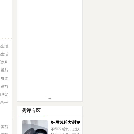
马生活
马生活
蛋岁月
番茄
千堆雪
番茄
城飞絮
宇昂~~
测评专区
好用散粉大测评
番茄
不得不感慨，皮肤