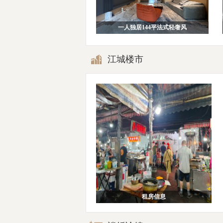
一人独居144平法式轻奢风
江城楼市
租房信息