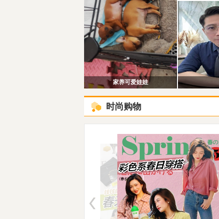
家养可爱娃娃
时尚购物