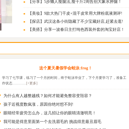
【分享】5步懒人瘦腿法,瘦十斤2周告别大象水肿腿！
【美妆】9款大热门干皮+混干皮常用大牌粉底液测评!
【探店】武汉这条小街隐藏了不少宝藏好店,赶紧去逛!
【美搭】分享一波春日主打纯色西装外套的淘宝好店！
这个夏天暑假学会蛙泳:frog！
学习了七节课，练习了一个月的时间，终于蛙泳毕业了，下个月要学习了，准备工
作状态…………
[+更多]
为什么有人越整越残？如何才能避免整容变毁容？
孩子近视度数疯涨，原因你绝对想不到!
眼睛经常疲劳怎么办，这几招让你的眼睛清澈明亮！
我可能是得意里面第一个去洗眉毛的 挑战得意最丑眉毛