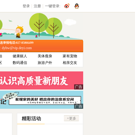
|
|
登录
注册
一键登录:
报电话:027-85866499
bw@vip.deyi.com
拍
健康丽人
美体瘦身
家有宠物
区
数码通信
旅游户外
相亲交友
精彩活动
+更多