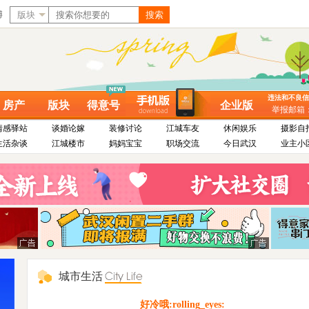
博
版块
搜索
违法和不良信息举
房产
版块
得意号
企业版
举报邮箱：dy
情感驿站
谈婚论嫁
装修讨论
江城车友
休闲娱乐
摄影自
生活杂谈
江城楼市
妈妈宝宝
职场交流
今日武汉
业主小
城市生活
好冷哦:rolling_eyes: