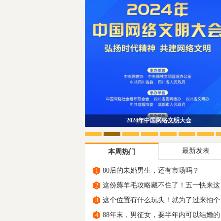
2024年中国网络文明大会
最新发表
本周热门
80后的未婚男生，还有市场吗？
1
这份薅羊毛攻略藏不住了！五一快来这
2
里“原
这个位置有什么玩头！就为了过来拍个
3
88年末，男征女，要半年内可以结婚的
4