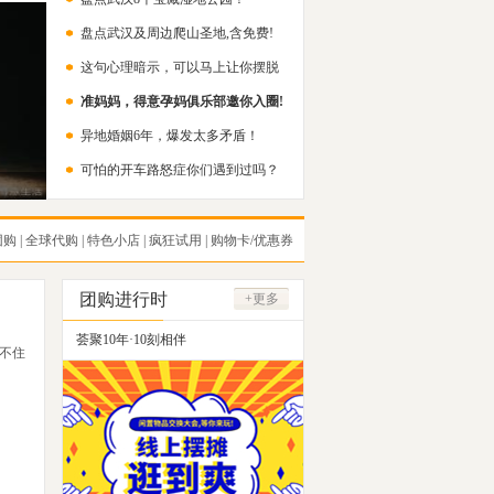
盘点武汉及周边爬山圣地,含免费!
这句心理暗示，可以马上让你摆脱
准妈妈，得意孕妈俱乐部邀你入圈!
内耗！
异地婚姻6年，爆发太多矛盾！
可怕的开车路怒症你们遇到过吗？
团购
|
全球代购
|
特色小店
|
疯狂试用
|
购物卡/优惠券
团购进行时
+更多
荟聚10年·10刻相伴
不住
武汉二手闲置群招募中