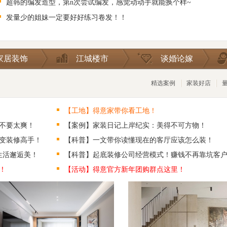
超韩的编发造型，第n次尝试编发，感觉动动手就能换个样~
发量少的姐妹一定要好好练习卷发！！
家居装饰
江城楼市
谈婚论嫁
精选案例
家装好店
【工地】得意家带你看工地！
不要太爽！
【案例】家装日记上岸纪实：美得不可方物！
变装修高手！
【科普】一文带你读懂现在的客厅应该怎么装！
生活邂逅美！
【科普】起底装修公司经营模式！赚钱不再靠坑客
！
【活动】得意官方新年团购群点这里！