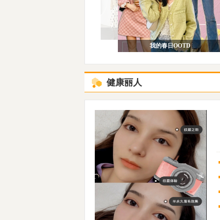
秋冬润唇膏测评！
我的春日OOTD
春日购物欲UP！
健康丽人