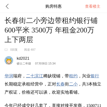
购房特惠
查看楼主
长春街二小旁边带租约银行铺
600平米 3500万 年租金200万
上下两层
0回复
阅读 487
kd2021
硕士二年级
07月08日 15:34
华润
瑞府，
二七
滨江
稀缺现铺，带
租约
，兴业
银行
长期稳定承租经营中，正对
长春
街
二小
，共3本独立
产权证，价格还可以谈，欢迎实地看铺。
今年已经成交好几套了，直接对接开发商，1500711