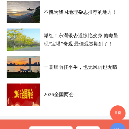
不愧为我国地理杂志推荐的地方！
爆红！东湖银杏道惊艳变身 俯瞰呈
现“宝塔”奇观 最佳观赏期到了！
一蓑烟雨任平生，也无风雨也无晴
2026全国两会
首页