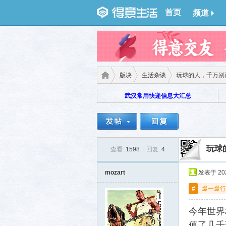
首页
频道
版块
生活杂谈
玩球的人，千万别
武汉常用快递信息大汇总
得意
›
›
›
玩球
查看:
1598
|
回复:
4
mozart
发表于 2026
#
爆一爆行
今年世界
生
值了几千