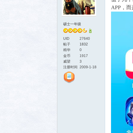
APP，
硕士一年级
UID
27640
帖子
1832
精华
0
活-
金币
1917
威望
3
注册时间
2009-1-18
武汉