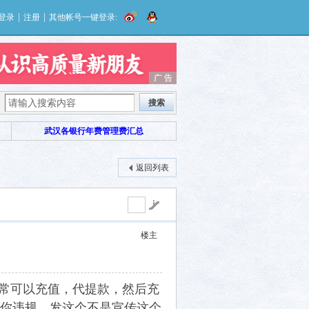
|
|
登录
注册
其他帐号一键登录:
广 告
广 告
搜索
武汉各银行年费管理费汇总
返回列表
楼主
正常可以充值，代提款，然后充
你违规，发这个不是宣传这个