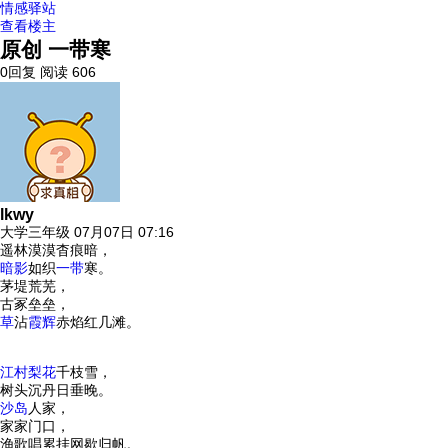
情感驿站
查看楼主
原创 一带寒
0回复
阅读 606
lkwy
大学三年级
07月07日 07:16
遥林漠漠杳痕暗，
暗影
如织
一带
寒。
茅堤荒芜，
古冢垒垒，
草
沾
霞辉
赤焰红几滩。
江村
梨花
千枝雪，
树头沉丹日垂晚。
沙岛
人家，
家家门口，
渔歌唱累挂网歇归帆。