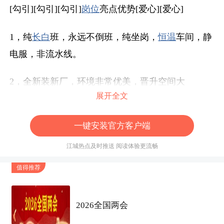
[勾引][勾引][勾引]
岗位
亮点优势[爱心][爱心]
1，纯
长白
班，永远不倒班，纯坐岗，
恒温
车间，静
电服，非流水线。
2，全新装新厂，环境非常优美，晋升空间大
展开全文
3，地铁口，周边配套齐全，吃喝玩乐应有尽有，旁
一键安装官方客户端
边就是百捷广场。
江城热点及时推送 阅读体验更流畅
4，管理人性化，班组长不骂人，工作氛围好，可以
值得推荐
带手机上班。
5 , 全部非
显微镜
岗位
，没有一个
显微镜
。
2026全国两会