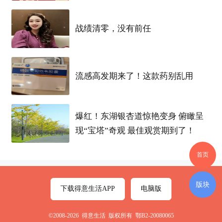
[
玫瑰
][
玫瑰
][
玫瑰
]工作内容 [
玫瑰
][
玫瑰
][
玫瑰
] 生产
光纤阵列、光模块组件、光电子器件（安全无危
战绩清零，没有前任
害）
【招聘
岗位
】：
流感高发期来了！这款药别乱用
1.研磨
岗位
（需要有经验）
爆红！东湖银杏道惊艳变身 俯瞰呈
2.剥纤
岗位
（
岗位
只要女生）
现“宝塔”奇观 最佳观赏期到了！
3.点胶
岗位
（无味道 无危害 有机器辅助
岗位
只要女
首页
生）
版块
下载得意生活APP
电脑版
【招聘要求】：
©2008-2026 得意生活 版权所有 鄂B2-20080065
无案底无大面积纹身18-40周岁（20岁及以下需要查