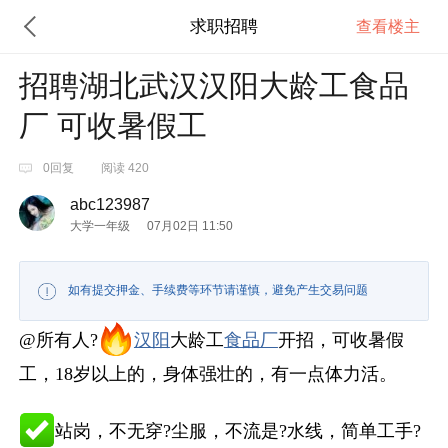
求职招聘
查看楼主
招聘湖北武汉汉阳大龄工食品
厂 可收暑假工
0回复
阅读 420
abc123987
大学一年级
07月02日 11:50
如有提交押金、手续费等环节请谨慎，避免产生交易问题
@所有人?
汉阳
大龄工
食品厂
开招，可收暑假
工，18岁以上的，身体强壮的，有一点体力活。
站岗，不无穿?尘服，不流是?水线，简单工手?