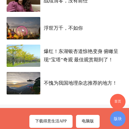
战绩清零，没有前任
【吃住】纯免费吃住，直刷接?餐卡不扣钱，住
环宿?境好（四人标准间，宿内舍?配有空调、热水
器、独卫立?生间）
浮世万千，不如你
【工地作?址】
汉阳
蔡甸
爆红！东湖银杏道惊艳变身 俯瞰呈
面试时间：明天下午2点
现“宝塔”奇观 最佳观赏期到了！
报名联系 19971141861 陈主管 微信联系 1580717450
不愧为我国地理杂志推荐的地方！
1
首页
标签
版块
下载得意生活APP
电脑版