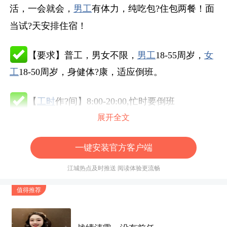
活，一会就会，
男工
有体力，纯吃包?住包两餐！面
当试?天安排住宿！
【要求】普工，男女不限，
男工
18-55周岁，
女
工
18-50周岁，身健体?康，适应倒班。
【
工时
作?间】8:00-20:00,忙时要倒班
展开全文
【待遇】计
工时
?资制，长期
男工
20每
小时
，
女
工
18每
小时
每天按11
小时
算工资，夜班补贴15每
一键安装官方客户端
天，月入6500+，每月20号发薪！
江城热点及时推送 阅读体验更流畅
值得推荐
[红包]可接受吃苦耐劳暑假工，18/
小时
，一天198
元。