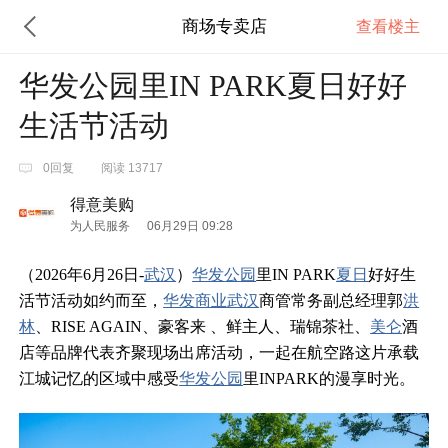
商场专卖店
查看楼主
华发公园里IN PARK夏日好好
生活节活动
0回复
阅读 13717
得意美购
为人民服务
06月29日 09:28
（
2026年6月26日-
武汉
）
华发
公园
里IN PARK
夏日
好好生
活节活动如约而至，
华发
商业
武汉
商管常务副总经理郭
洪
林
、
RISE AGAIN、豪客来 、鲜主人、瑞锦茶社、
美仑
酒
店等品牌代表
齐聚现场出席活动，一起在
航空路这片承载
江城记忆的区域中感受
华发
公园
里
INPARK
的漫享时光。