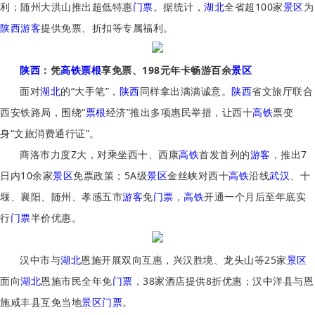
利；随州大洪山推出超低特惠
门票
。据统计，
湖北
全省超100家
景区
为
陕西
游客
提供免票、折扣等专属福利。
陕西
：凭
高铁
票根
享免票、198元年卡畅游百余
景区
面对
湖北
的“大手笔”，
陕西
同样拿出满满诚意。
陕西
省文旅厅联合
西安铁路局，围绕“
票根
经济”推出多项惠民举措，让西十
高铁
票变
身“文旅消费通行证”。
商洛市力度Z大，对乘坐西十、西康
高铁
首发首列的
游客
，推出7
日内10余家
景区
免票政策；5A级
景区
金丝峡对西十
高铁
沿线
武汉
、十
堰、襄阳、随州、孝感五市
游客
免
门票
，
高铁
开通一个月后至年底实
行
门票
半价优惠。
汉中市与
湖北
恩施开展双向互惠，兴汉胜境、龙头山等25家
景区
面向
湖北
恩施市民全年免
门票
，38家酒店提供8折优惠；汉中洋县与恩
施咸丰县互免当地
景区
门票
。