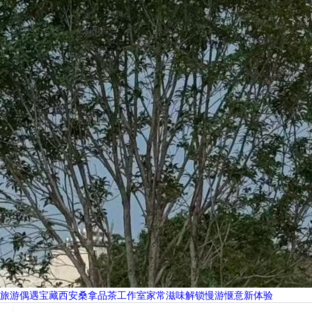
旅游偶遇宝藏西安桑拿品茶工作室家常滋味解锁慢游惬意新体验