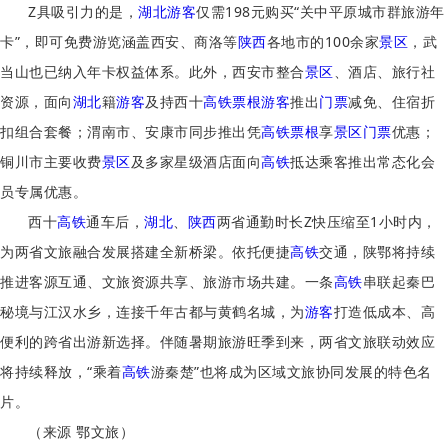
Z具吸引力的是，
湖北
游客
仅需198元购买“关中平原城市群旅游年
卡”，即可免费游览涵盖西安、商洛等
陕西
各地市的100余家
景区
，武
当山也已纳入年卡权益体系。此外，西安市整合
景区
、酒店、旅行社
资源，面向
湖北
籍
游客
及持西十
高铁
票根
游客
推出
门票
减免、住宿折
扣组合套餐；渭南市、安康市同步推出凭
高铁
票根
享
景区
门票
优惠；
铜川市主要收费
景区
及多家星级酒店面向
高铁
抵达乘客推出常态化会
员专属优惠。
西十
高铁
通车后，
湖北
、
陕西
两省通勤时长Z快压缩至1小时内，
为两省文旅融合发展搭建全新桥梁。依托便捷
高铁
交通，陕鄂将持续
推进客源互通、文旅资源共享、旅游市场共建。一条
高铁
串联起秦巴
秘境与江汉水乡，连接千年古都与黄鹤名城，为
游客
打造低成本、高
便利的跨省出游新选择。伴随暑期旅游旺季到来，两省文旅联动效应
将持续释放，“乘着
高铁
游秦楚”也将成为区域文旅协同发展的特色名
片。
（来源 鄂文旅）