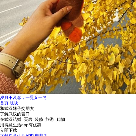
岁月不及念，一晃又一冬
首页
版块
和武汉妹子交朋友
了解武汉的窗口
在武汉结婚 买房 装修 旅游 购物
用得意生活app有优惠
立即下载
下载得意生活APP
电脑版