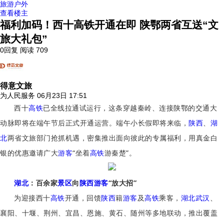
旅游户外
查看楼主
福利加码！西十高铁开通在即 陕鄂两省互送“文
旅大礼包”
0回复
阅读 709
得意文旅
为人民服务
06月23日 17:51
西十
高铁
已全线拉通试运行，这条穿越秦岭、连接陕鄂的交通大
动脉即将在端午节后正式开通运营。端午小长假即将来临，
陕西
、
湖
北
两省文旅部门抢抓机遇，密集推出面向彼此的专属福利，用真金白
银的优惠邀请广大
游客
“坐着
高铁
游秦楚”。
湖北
：百余家
景区
向
陕西
游客
“放大招”
为迎接西十
高铁
开通，回馈
陕西
籍
游客
及
高铁
乘客，
湖北
武汉
、
襄阳、十堰、荆州、宜昌、恩施、黄石、随州等多地联动，推出覆盖