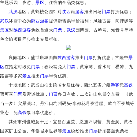
主题乐园、夜游、
景区
、住宿的全品类优惠。
武汉
地区，黄鹤楼公园针对
陕西
籍
游客
推出日场
门票
打折优惠；
武汉
冰雪中心为
陕西
游客
提供滑雪票半价福利；凤娃古寨、问津缘等
景区
对
陕西
游客
免收首道大
门票
，
武汉
园博园、古琴号、知音号等特
色文旅项目同步推出专属折扣。
襄阳地区：盛世唐城面向
陕西
游客
推出
门票
打折优惠；古隆中
景
区
在指定时段免
门票
；春秋寨免大
门票
，黄家湾、香水河、横冲、九
路寨等多家
景区
推出
门票
半价优惠。
十堰地区：武当山推出跨省专属优待，西北五省户籍
游客
凭
高铁
票可享
门票
及索道优惠，
门票
多日有效，二次进山免景交车费；《武
当一梦》实景演出、丹江口均州码头·水都花月夜游船、武当不夜城等
业态，凭
高铁
票可享优惠价。
其余市州也诚意十足：宜昌百里荒、恩施坪坝营、黄金洞、黄石
国家矿山公园、华侨城水世界等
景区
纷纷推出
门票
折扣甚至免票福