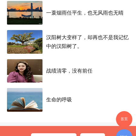
YBAKERY、河马先生、DODO 酸奶等
武汉
本土人气
品
一蓑烟雨任平生，也无风雨也无晴
牌
，更有泉州、杭州、长沙等地特色
品牌
强势助阵，多元
风味碰撞，绽放出彩滋味。活动将重磅发布
顶榴必吃榜
，
汉阳树大变样了，却再也不是我记忆
甄选
20 款人气招牌单品，涵盖
榴莲
千层、
榴莲
松饼、
榴莲
中的汉阳树了。
冰粽等二十余种爆款品类，打造专属
武汉
的
榴莲
美食
打卡
指南。
战绩清零，没有前任
生命的呼吸
首页