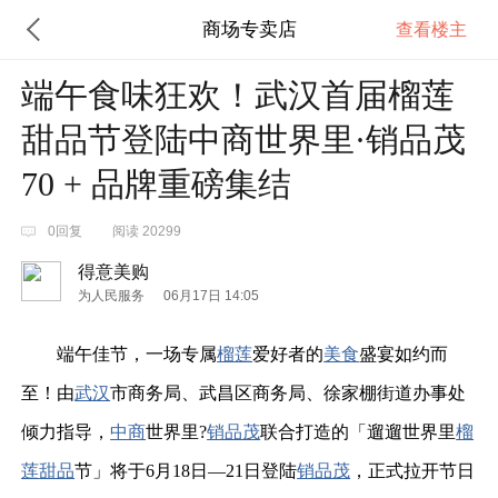
商场专卖店
查看楼主
端午食味狂欢！武汉首届榴莲
甜品节登陆中商世界里·销品茂
70 + 品牌重磅集结
0回复
阅读 20299
得意美购
为人民服务
06月17日 14:05
端午佳节，一场专属
榴莲
爱好者的
美食
盛宴如约而
至！
由
武汉
市商务局、武昌区商务局、徐家棚街道办事处
倾力指导，
中商
世界里?
销品茂
联合打造的「遛遛世界里
榴
莲
甜品
节」将于
6月18日—21日登陆
销品茂
，正式拉开节日