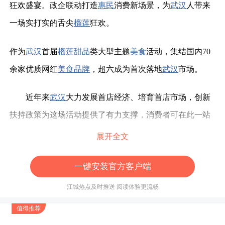
狂欢盛宴。政企联动打造
惠民
消费新场景，为
武汉
人带来
一场实打实的舌尖
榴莲
狂欢。
作为
武汉
首届
榴莲
甜品
类大型主题
美食
活动，集结国内
70
余家优质网红
美食
品牌
，超六成为首次落地
武汉
市场。
近年来
武汉
大力发展首店经济、培育首店市场，创新
扶持政策为这场活动提供了有力支撑，消费者可在此一站
式解锁众多
美食
风味，焕新城市假日消费体验。
展开全文
一键安装官方客户端
江城热点及时推送 阅读体验更流畅
本次活动
品牌
矩阵横跨全国十余座城市，阵容实力亮
眼。大理
HAOCHI、云扇乳坊、上海Puppyyogurt、深圳77
值得推荐
咖啡、砖头冰激凌等特色
品牌
首进
武汉
。
同时集结
JUJUL