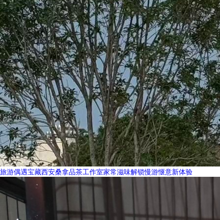
旅游偶遇宝藏西安桑拿品茶工作室家常滋味解锁慢游惬意新体验