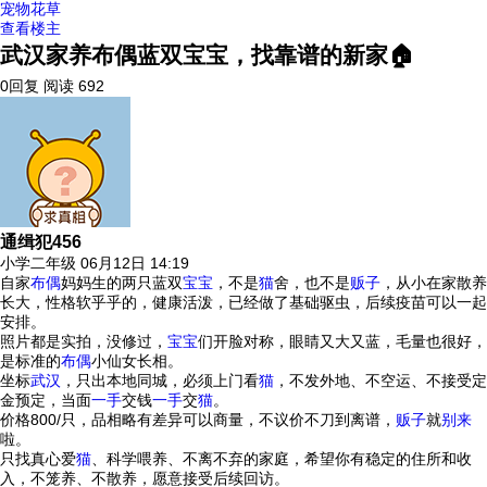
宠物花草
查看楼主
武汉家养布偶蓝双宝宝，找靠谱的新家🏠
0回复
阅读 692
通缉犯456
小学二年级
06月12日 14:19
自家
布偶
妈妈生的两只蓝双
宝宝
，不是
猫
舍，也不是
贩子
，从小在家散养
长大，性格软乎乎的，健康活泼，已经做了基础驱虫，后续疫苗可以一起
安排。
照片都是实拍，没修过，
宝宝
们开脸对称，眼睛又大又蓝，毛量也很好，
是标准的
布偶
小仙女长相。
坐标
武汉
，只出本地同城，必须上门看
猫
，不发外地、不空运、不接受定
金预定，当面
一手
交钱
一手
交
猫
。
价格800/只，品相略有差异可以商量，不议价不刀到离谱，
贩子
就
别来
啦。
只找真心爱
猫
、科学喂养、不离不弃的家庭，希望你有稳定的住所和收
入，不笼养、不散养，愿意接受后续回访。