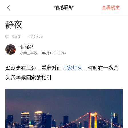
情感驿站
查看楼主
静夜
0回复
阅读 765
倔强@
小学三年级
06月12日 10:47
默默走在江边，看着对面
万家灯火
，何时有一盏是
为我等候回家的指引