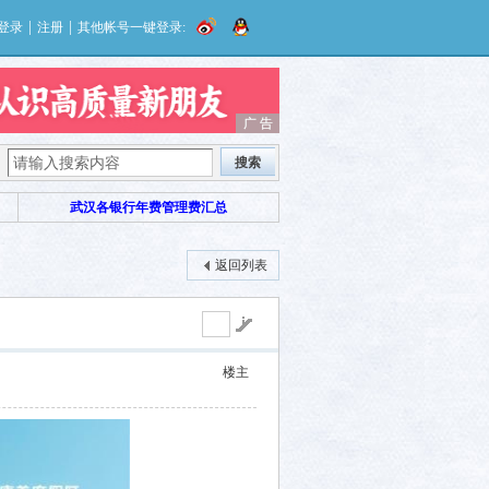
|
|
登录
注册
其他帐号一键登录:
广 告
广 告
搜索
武汉各银行年费管理费汇总
返回列表
楼主