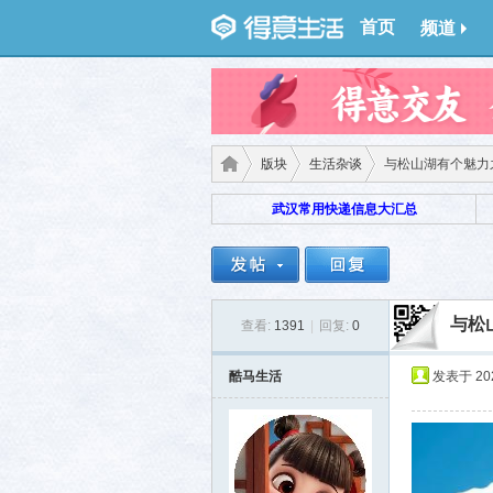
首页
频道
版块
生活杂谈
与松山湖有个魅力
武汉常用快递信息大汇总
得意
›
›
›
与松
查看:
1391
|
回复:
0
酷马生活
发表于 2026
生