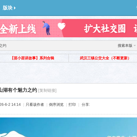
版块
之约
搜索本版
【苗小苗讲故事】系列合辑
武汉三镇公交大全（不断更新）
山湖有个魅力之约
[复制链接]
-6-2 14:14
|
只看该作者
|
倒序浏览
|
打印
|
分享: