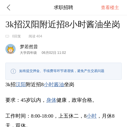
求职招聘
查看楼主
3k招汉阳附近招8小时酱油坐岗
0回复
阅读 404
梦若然昔
大学四年级
06月02日 11:02
如有提交押金、手续费等环节请谨慎，避免产生交易问题
3k招
汉阳
附近招8
小时
酱油
坐岗
要求：45岁以内，
身体
健康，政审合格。
工作时间：8:00-18:00，上五休二，8
小时
，月休8
天，双休。