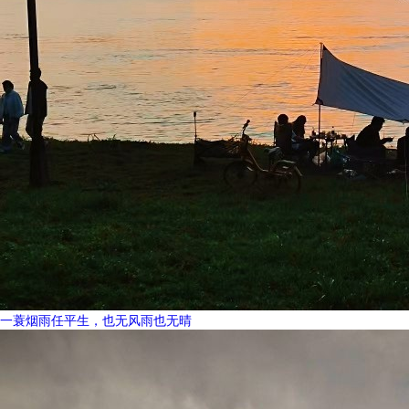
一蓑烟雨任平生，也无风雨也无晴