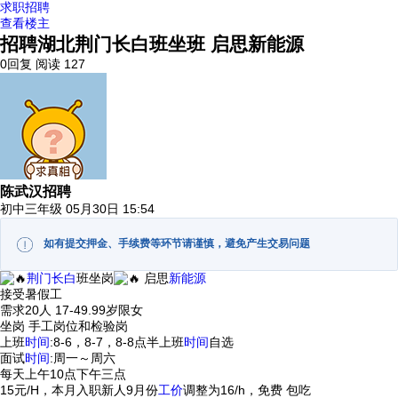
求职招聘
查看楼主
招聘湖北荆门长白班坐班 启思新能源
0回复
阅读 127
陈武汉招聘
初中三年级
05月30日 15:54
如有提交押金、手续费等环节请谨慎，避免产生交易问题
荆门
长白
班坐岗
启思
新能源
接受暑假工
需求20人 17-49.99岁限女
坐岗 手工岗位和检验岗
上班
时间
:8-6，8-7，8-8点半上班
时间
自选
面试
时间
:周一～周六
每天上午10点下午三点
15元/H，本月入职新人9月份
工价
调整为16/h，免费 包吃