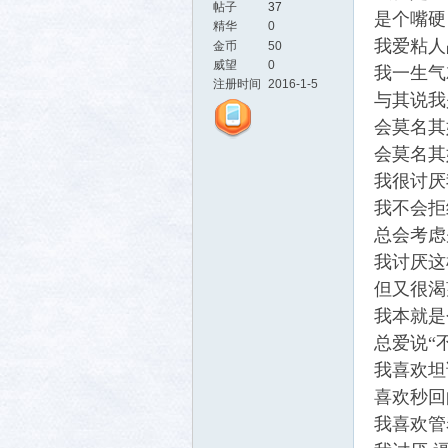
帖子
37
是个嘴硬
精华
0
我爱粘人
金币
50
威望
0
我一生气
注册时间
2016-1-5
与其说我
会莫名其
会莫名其
我很讨厌
活-
我不会拒
总会考虑
我讨厌这
但又很渴
我本就是
总爱说“
我喜欢坦
武汉
喜欢秒回
我喜欢管