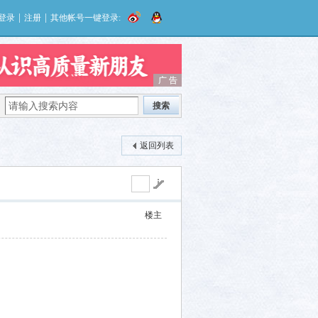
|
|
登录
注册
其他帐号一键登录:
广 告
广 告
搜索
返回列表
楼主