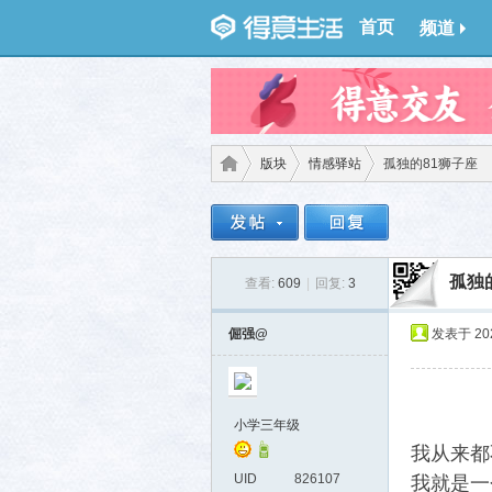
首页
频道
版块
情感驿站
孤独的81狮子座
得意
›
›
›
孤独
查看:
609
|
回复:
3
倔强@
发表于 2026
小学三年级
我从来都
生
UID
826107
我就是一