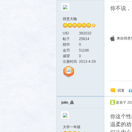
你不说，
得意大咖
UID
382010
来自得意生活
帖子
25614
精华
0
金币
51196
威望
0
注册时间
2013-4-29
回复
jolin_晶
发表于 2026
你这个性
温柔的劝
大学一年级