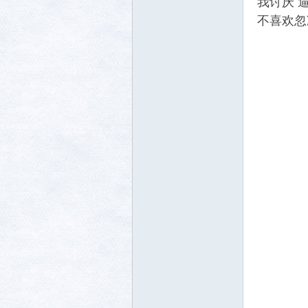
我讨厌 
不喜欢忽
生活
消费