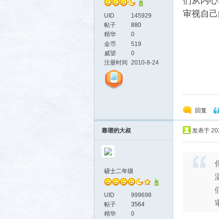
们从内心
审视自己
UID
145929
帖子
880
精华
0
金币
519
威望
0
注册时间
2010-8-24
回复
靠谱的大叔
发表于 2026
硕士二年级
UID
999698
帖子
3564
精华
0