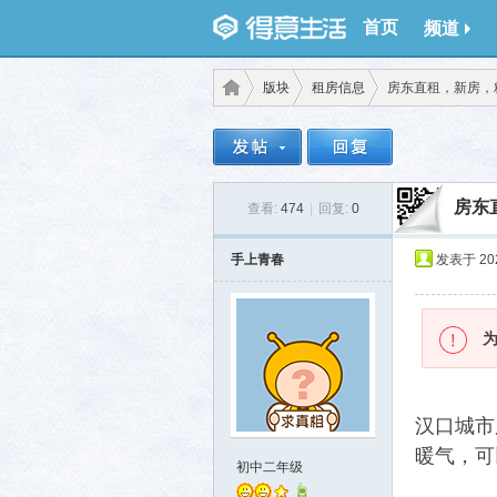
首页
频道
版块
租房信息
房东直租，新房，
得意
›
›
›
房东
查看:
474
|
回复:
0
手上青春
发表于 2026
生
汉口城市
暖气，可
初中二年级