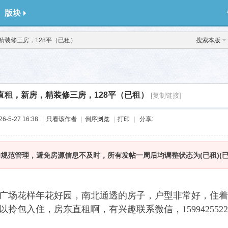
版块
精装修三房，128平（已租）
搜索本版
直租，新房，精装修三房，128平（已租）
[复制链接]
-5-27 16:38
|
只看该作者
|
倒序浏览
|
打印
|
分享:
为规范管理，避免房源信息不及时，所有发帖一周后均调整状态为(已租)(已
广场花样年花好园，南北通透的房子，户型非常好，住着
以拎包入住，房东直租啊，有兴趣联系微信，1599425522