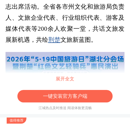
志
出席活动。
全
省各市州文化和旅游局负责
人
、
文旅
企业代表、
行业组织
代表、游客及
媒体代表等
200
余
人
欢
聚一堂，共话文旅发
展新机遇，共绘
荆楚
文旅新蓝图。
展开全文
一键安装官方客户端
江城热点及时推送 阅读体验更流畅
值得推荐