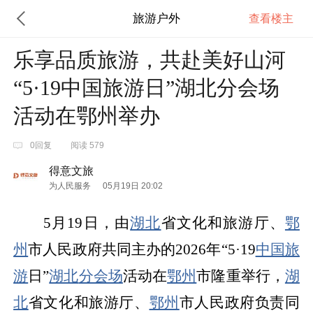
旅游户外
查看楼主
乐享品质旅游，共赴美好山河
“5·19中国旅游日”湖北分会场
活动在鄂州举办
0回复
阅读 579
得意文旅
为人民服务
05月19日 20:02
5
月
19
日，由
湖北
省文化和旅游厅、
鄂
州
市人民政府共同主办的
202
6
年
“5·19
中国旅
游
日
”
湖北
分会场
活动在
鄂州
市隆重举行
，
湖
北
省文化和旅游厅
、
鄂州
市人民政府
负责同