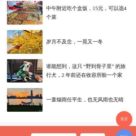
中午附近吃个盒饭，15元，可以选4
2026
年
“5·19
中国旅游
日
”
以
“
乐享品质旅
个菜
游，共赴美好山河
”
为主题
，
我省
紧扣建设世
界知名文化旅游目的地战略部署，聚焦文旅
岁月不及念，一晃又一冬
深度融合，集中展示
荆楚
文旅新成果、新场
景、新体验，重磅发布系列
惠民
福利，向广
谁能想到，这只 “野到骨子里” 的旅
大游客发出畅游
荆楚
、乐享山水的诚挚邀
行犬，2 年前还在收容所盼一个家
约。
一蓑烟雨任平生，也无风雨也无晴
首页