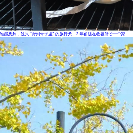
谁能想到，这只 “野到骨子里” 的旅行犬，2 年前还在收容所盼一个家