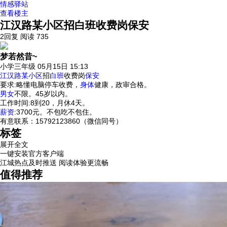
情感驿站
查看楼主
江汉路某小区招白班收费岗保安
2回复
阅读 735
梦若然昔~
小学三年级
05月15日 15:13
江汉
路某
小区
招
白班
收费岗
保安
要求:略懂电脑停车收费，
身体
健康，政审合格。
男女
不限。45岁以内。
工作时间:8到20，月休4天。
薪资
:3700元。不包吃不包住。
有意联系：15792123860（微信同号）
标签
展开全文
一键安装官方客户端
江城热点及时推送 阅读体验更流畅
值得推荐