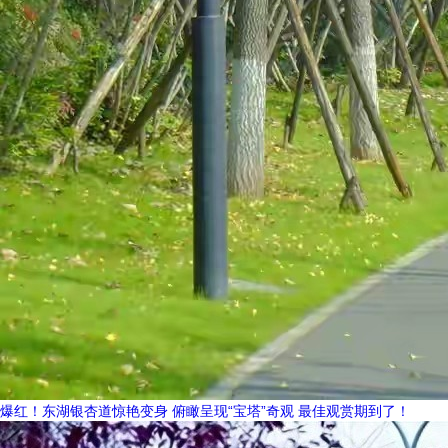
爆红！东湖银杏道惊艳变身 俯瞰呈现“宝塔”奇观 最佳观赏期到了！