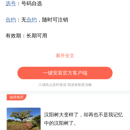
选号
：号码自选
合约
：无
合约
，随时可注销
有效期：长期可用
归属地：武汉
展开全文
大
流量
时代，替代宽带，适合
打工族
一键安装官方客户端
办理热线：13387562800
江城热点及时推送 阅读体验更流畅
值得推荐
微信号：18627198230
汉阳树大变样了，却再也不是我记忆
中的汉阳树了。