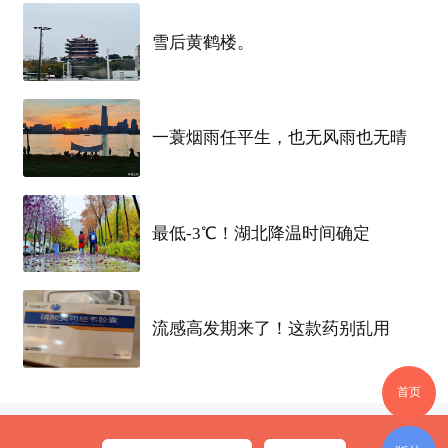
雪后黄鹤楼。
一蓑烟雨任平生，也无风雨也无晴
最低-3℃！湖北降温时间确定
流感高发期来了！这款药别乱用
首页