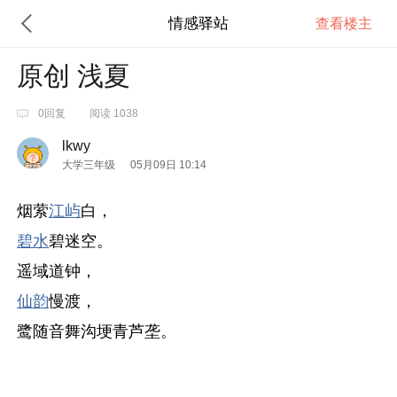
情感驿站
查看楼主
原创 浅夏
0回复
阅读 1038
lkwy
大学三年级
05月09日 10:14
烟萦
江屿
白，
碧水
碧迷空。
遥域道钟，
仙韵
慢渡，
鹭随音舞沟埂青芦垄。