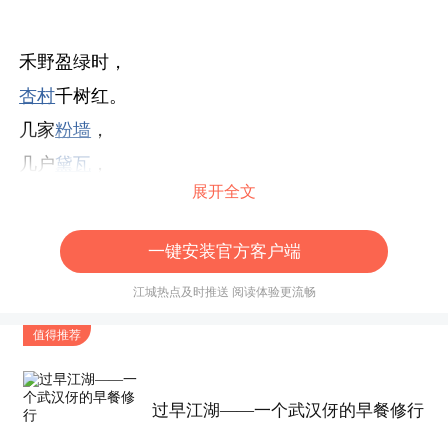
禾野盈绿时，
杏村
千树红。
几家
粉墙
，
几户
黛瓦
，
展开全文
古庄
已染浅夏
暑气
浓。
一键安装官方客户端
标签
江城热点及时推送 阅读体验更流畅
值得推荐
过早江湖——一个武汉伢的早餐修行