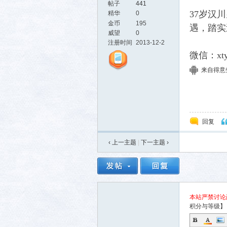
帖子
441
37岁汉
精华
0
金币
195
遇，踏实
威望
0
注册时间
2013-12-2
微信：xty
来自得意生活
活-
回复
‹ 上一主题
|
下一主题
›
武汉
本站严禁讨论
积分与等级】