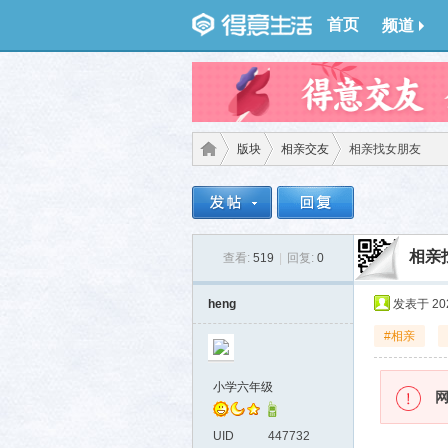
首页
频道
版块
相亲交友
相亲找女朋友
得意
›
›
›
相亲
查看:
519
|
回复:
0
heng
发表于 2026
#相亲
小学六年级
生
UID
447732