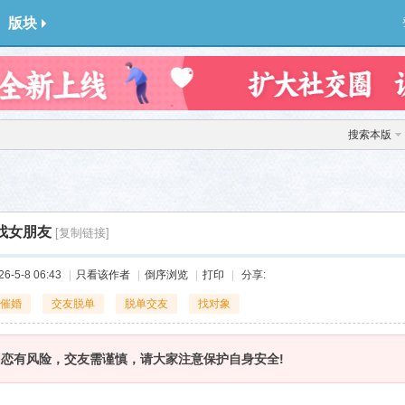
版块
搜索本版
找女朋友
[复制链接]
-5-8 06:43
|
只看该作者
|
倒序浏览
|
打印
|
分享:
催婚
交友脱单
脱单交友
找对象
网恋有风险，交友需谨慎，请大家注意保护自身安全!