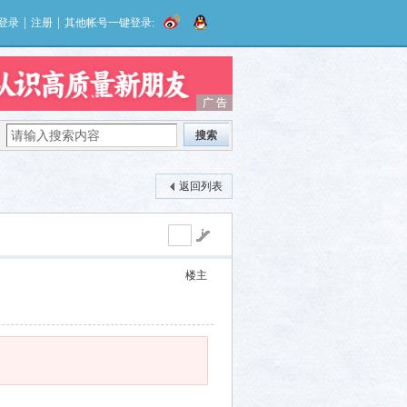
|
|
登录
注册
其他帐号一键登录:
广 告
广 告
搜索
返回列表
楼主