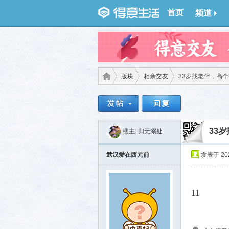
首页
频道
版块
相亲交友
33岁找老伴，高
得意
›
›
›
33
楼主:
归无溺处
武汉爱在西元前
发表于 2026
11
生