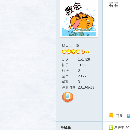
看看
硕士二年级
UID
151428
帖子
1138
精华
0
金币
2066
威望
3
注册时间
2010-9-23
回复
沙城暴
发表于 2026