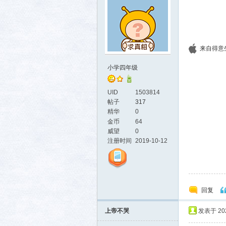
来自得意生活
小学四年级
UID
1503814
帖子
317
精华
0
金币
64
威望
0
注册时间
2019-10-12
回复
上帝不哭
发表于 2026