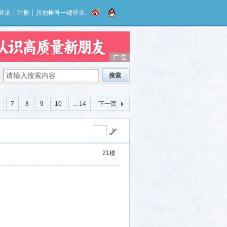
|
|
登录
注册
其他帐号一键登录:
广 告
广 告
搜索
7
8
9
10
... 14
下一页
21
楼