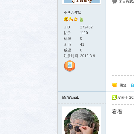
来自得意生活
小学六年级
UID
272452
帖子
1110
精华
0
金币
41
威望
0
活-
注册时间
2012-3-9
回复
Mr.WangL
发表于 2026
看看
武汉