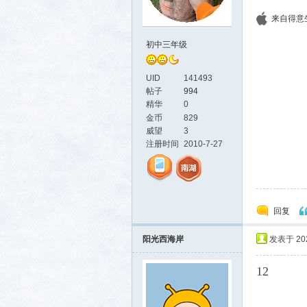
来自得意生活
初中三年级
UID
141493
帖子
994
生活
精华
0
金币
829
威望
3
注册时间
2010-7-27
回复
消费
阳光西海岸
发表于 2026
12