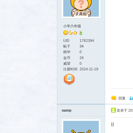
小学六年级
社区
UID
1782394
帖子
34
精华
0
金币
26
威望
0
注册时间
2024-11-19
回复
oamp
发表于 2026
ll