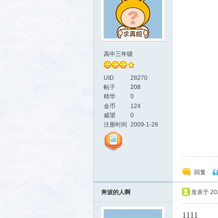
高中三年级
UID
28270
帖子
208
精华
0
金币
124
威望
0
注册时间
2009-1-28
回复
奔波的人啊
发表于 2026
1111