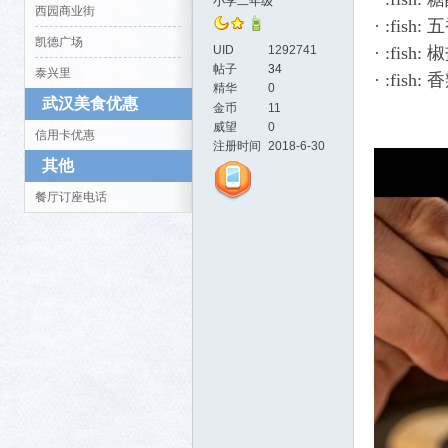
小学二年级
西园商业街
· :fi
凯德广场
UID
1292741
· :fi
帖子
34
泰兴里
· :fi
精华
0
武汉美食优惠
金币
11
活-
威望
0
信用卡优惠
注册时间
2018-6-30
其他
餐厅订座电话
武汉