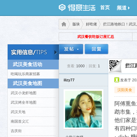
首页
频道
版块
好吃佬
拦江路地铁口！武汉人
武汉餐饮吃饭订座汇总
得意
›
›
›
武汉美食活动
拦江
查看:
1000
|
回复:
1
吃喝玩乐商家招募
ilizy77
发表于 2026
武汉美食地图
汉阳美食
武汉小龙虾地图
武汉烤全羊地图
阿傅熏鱼
生
鹉市集，
武汉天地
他们家是
南国首义汇
有四种口
吉庆街
· :fi