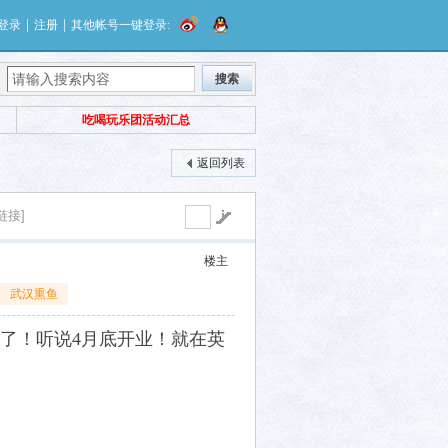
|
|
登录
注册
其他帐号一键登录:
搜索
吃喝玩乐团活动汇总
返回列表
链接]
楼主
武汉熏鱼
了！听说4月底开业！就在英