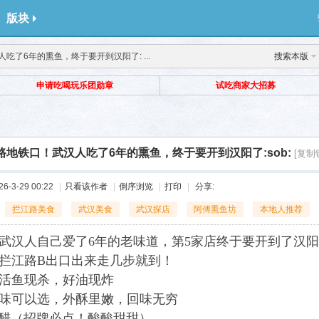
版块
吃了6年的熏鱼，终于要开到汉阳了: ...
搜索本版
申请吃喝玩乐团勋章
试吃商家大招募
路地铁口！武汉人吃了6年的熏鱼，终于要开到汉阳了:sob:
[复制
-3-29 00:22
|
只看该作者
|
倒序浏览
|
打印
|
分享:
拦江路美食
武汉美食
武汉探店
阿傅熏鱼坊
本地人推荐
武汉人自己爱了6年的老味道，第5家店终于要开到了汉阳
拦江路B出口出来走几步就到！
活鱼现杀，好油现炸
味可以选，外酥里嫩，回味无穷
sh: 糖醋（招牌必点！酸酸甜甜）