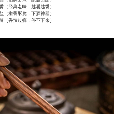
sh: 五香（经典老味，越嚼越香）
sh: 椒盐（椒香酥脆，下酒神器）
sh: 香辣（香辣过瘾，停不下来）