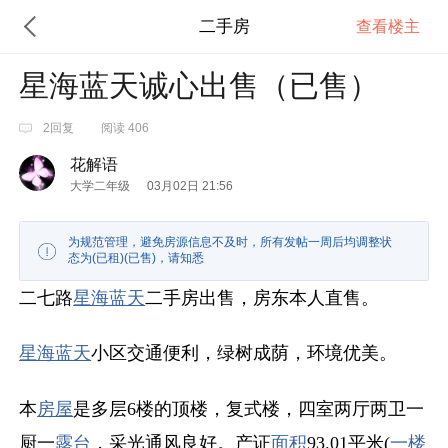
二手房
查看楼主
星海蓝天诚心出售（已售）
2回复
阅读 406
花解语
大学二年级
03月02日 21:56
为规范管理，避免房源信息不及时，所有发帖一周后均调整状
态为(已租)(已售)，请知悉
二七路
星海蓝天
二手房出售，房东本人直售。
星海蓝天
小区交通便利，绿树成荫，环境优美。
本
房屋
是多层6楼的顶楼，复式楼，四室两厅两卫一
厨一
露台
，采光通风良好。产证
面积
93.01平米(
一楼