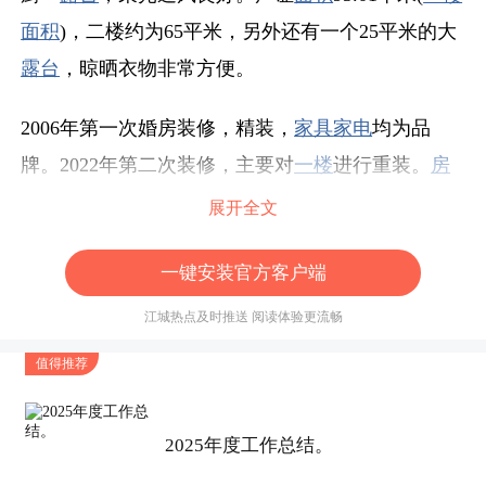
面积
)，二楼约为65平米，另外还有一个25平米的大
露台
，晾晒衣物非常方便。
2006年第一次婚房装修，精装，
家具
家电
均为品
牌。2022年第二次装修，主要对
一楼
进行重装。
房
屋
内
家具
，
家电
，楼梯等都保养得很好，可以做到
展开全文
拎包入住。
一键安装官方客户端
价格可议，
诚心
出售。
江城热点及时推送 阅读体验更流畅
值得推荐
2025年度工作总结。