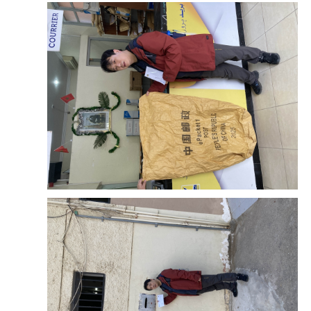
照，只要准备好往返的机票，第一天晚上的酒店住
宿单就可以了。海关还会点中文，就很别扭的一
句“酒店”，我掏出预订单给他看了就直接给我放行
了。入境后直接去领手机卡。有三家，
摩洛哥
电
信、orange、iwin，orange的没啥人排队就直接去找
柜台要了一张卡，事后用的感觉也觉得还不错。根
据卡片上的号码，直接在微信公众号上充流量就可
以用了。然后用事先兑换的欧元换当地货币迪拉
姆，机场的汇率不好，50欧只换了516迪拉姆。后面
在市区换，50欧可以换到530迪拉姆。