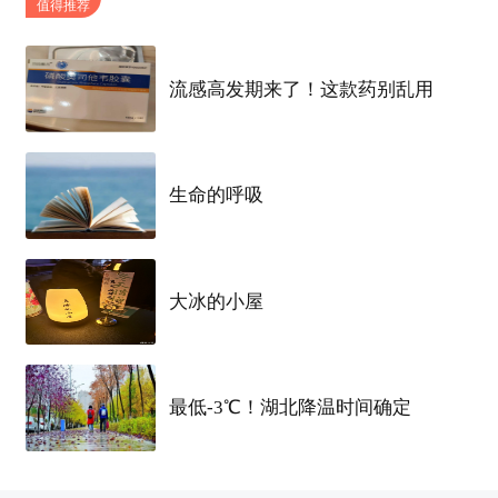
值得推荐
D0，2月8日-9日，武汉卧铺到
上海
，在
上海
逗留大
半天，晚上去浦东国际机场登机；
流感高发期来了！这款药别乱用
D1，2月10日，
上海
-
卡萨布兰卡
，当地时间中午抵
达，乘火车去市区，然后办理入住，市内游玩一
生命的呼吸
下；
D3，2月11日，
卡萨布兰卡
-
阿尤恩
，下午的飞机，
一个多小时抵达，去寻找
三毛
的故居；
大冰的小屋
D4，2月12日，在
阿尤恩
跟随
三毛
以前的足迹，探索
这个城市，下午乘大巴去
塔尔
法亚；
最低-3℃！湖北降温时间确定
D5，2月13日，在
塔尔
法亚参加法国作家写《小王