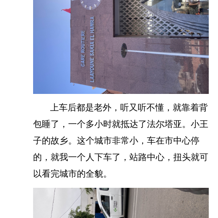
没有坐到买票的地方，这个车站离我预订的酒店很
近，就提前下车了。然后直接走去酒店办理入住。
上车后都是老外，听又听不懂，就靠着背
就和前台说下checkin，然后把之前预订的订单给她
包睡了，一个多小时就抵达了法尔塔亚。小王
看，出示护照，最后交一个城市税20来块钱就入住
子的故乡。这个城市非常小，车在市中心停
了。
摩洛哥
的电源是欧标的，需要提前准备好欧标
的，就我一个人下车了，站路中心，扭头就可
的插头转换器，然后就是在酒店充电，洗澡。第一
以看完城市的全貌。
次出来不太会，中午1点不到下机的，折腾完酒店都
快6点了，然后就想着去吃晚餐，顺便逛逛。在地图
上找了下比较出名的景点也就一个海上清真寺了，