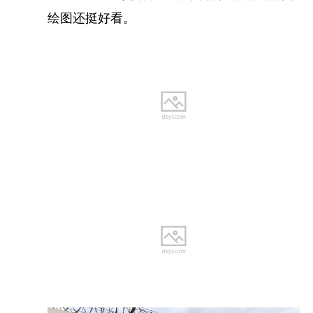
前该地区还存在争议，联合国观察员常驻这里，也
绘图还挺好看。
随处可以看到相关的人员，设施什么的。
寻找
三毛
故居的过程还是有点曲折的，从地图上看
大概不到3公里，但是整个城市没有什么公交车，而
且打车的话，会英语的司机很少。我开着导航给司
机说半天，司机拖着我走了半天，突然又回头把我
拉到上车的地方，然后找维和部队的一个门岗和我
交流，我用英语指着地图上的目的地，然后这个门
岗和司机交流了十来分钟，我以为的是交流清楚
了，结果还有一个路口的时候，突然又转弯了，到
了一个什么建筑的门口和我说一堆听不懂的话，我
看着大概也就只有五百米左右了，于是给了司机20