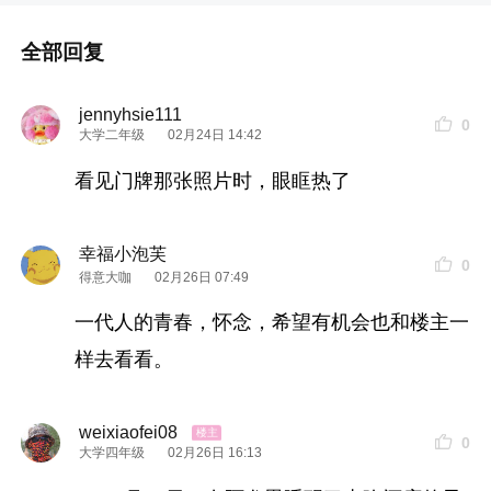
子》的地方，晚上乘车去
马拉喀什
；
全部回复
D6、D7，2月14日、15日，在
马拉喀什
游玩；
jennyhsie111
D8，2月17日，从
马拉喀什
乘坐火车去
卡萨布兰卡
；
0
大学二年级
02月24日 14:42
看见门牌那张照片时，眼眶热了
D9，2月18日，
卡萨布兰卡
-
上海
；
D10，2月19日，
上海
动车返回武汉。
幸福小泡芙
0
得意大咖
02月26日 07:49
2月8日晚上乘坐卧铺从武汉去
上海
，主要是考虑到
一代人的青春，怀念，希望有机会也和楼主一
飞机上要坐20来个小时，睡到
上海
会精力好一点。
样去看看。
一早上就到了
上海
，转地铁去人民广场、南京路逛
逛，正好有个书店，找到一本书，用于路上打发时
weixiaofei08
0
间。主要是拍照，电子版的书大把的是。
大学四年级
02月26日 16:13