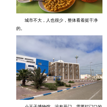
迷雾中的哈桑二世清真寺。
城市不大，人也很少，整体看着挺干净
2月11日，今天的计划是上午市内游玩，下午4点的
的。
飞机，从市区到机场得接近一个小时，然后安检什
么的也得预留出来时间，计划吃完午餐就火车去机
场了。
上午赶场了几个地标位置，圣心大教堂、穆罕默德
五世广场、哈桑二世清真寺。
小王子博物馆，没有开门，需要打门口的