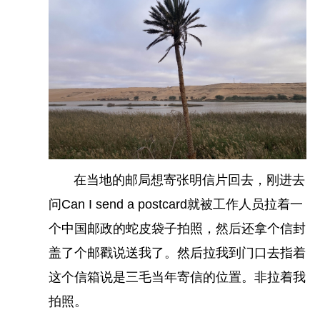
飞行没有直达，是从
上海
到马赛，然后再从马赛到
卡萨布兰卡
，花费了18个小时。
在当地的邮局想寄张明信片回去，刚进去
问Can I send a postcard就被工作人员拉着一
个中国邮政的蛇皮袋子拍照，然后还拿个信封
盖了个邮戳说送我了。然后拉我到门口去指着
这个信箱说是三毛当年寄信的位置。非拉着我
拍照。
跟随指示牌，走外国人通道。入境的地方不允许拍