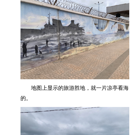
块，然后就直接步行过去。
老城区里面灯光也非常昏暗，我看着导航一点点的
走，路上有一群小孩子在踢球，看到我了跑过来
说“sanmao”。我点点头回答yes后，一个小男孩把我
带去了一个门牌边指给我看。
我在路边播放着那首《橄榄树》，边仔细看之前来
的人们在牌照上留的言。在各种平台上看到最近几
年有不少中国人不远万里过来游览
三毛
的故居, 很难
地图上显示的旅游胜地，就一片凉亭看海
想象都50多年过去了, 一位中国作家在非洲的沙漠里
的。
还有如此的影响力, 直到在她的故居门口看到密密麻
麻来自世界各地中国人的留言, 才真体会到了她的精
神内核: 人生最重要的不是所站的位置,而是所朝的