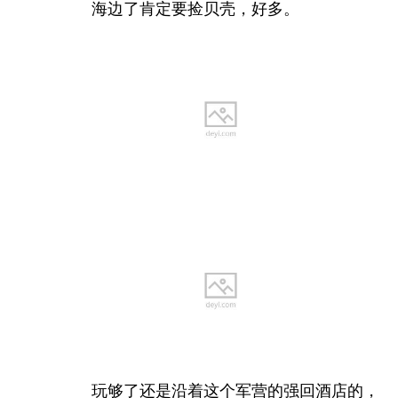
海边了肯定要捡贝壳，好多。
在新城区看着非常清爽，放下行李后，在外面找吃
的，这边基本就说阿拉伯语了，英语已经沟通不了
了，只能通过图片、手势去点餐了。味道还可以。
三毛
在《撒哈拉的故事》中所写的沙漠小镇阿雍，
即
西撒哈拉
的layoune，如今为
摩洛哥
管辖。小镇不
大，仍然处处留有曾经
三毛
与荷西的生活痕迹。目
玩够了还是沿着这个军营的强回酒店的，