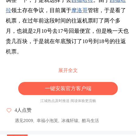
调整一下，于是就选择了去
西撒哈拉
。由于
西撒哈
拉
领土存在争议，目前属于
摩洛哥
管辖，于是看了
机票，在过年前这段时间的往返机票盯了两个多
月，也就是2月10号去17号回最便宜，但是晚一天也
贵几百块，于是就在年底预订了10号到18号的往返
机票。
由于
摩洛哥
是免签的，属于买了机票就可以直接去
展开全文
的，就先订好往返的机票。然后网上看看攻略，大
一键安装官方客户端
致安排好几个大的流程，预订了几个大城市的住
宿，小地方的去了再说。
江城热点及时推送 阅读体验更流畅
4
人点赞
元旦过了后也闲下来了一点，就抽空计划行程，最
遇见2009
幸福小泡芙
冰魂轩辕
酷马生活
后的行程如下：