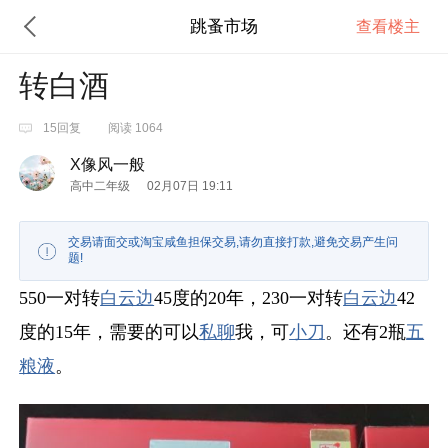
跳蚤市场
查看楼主
转白酒
15回复
阅读 1064
X像风一般
高中二年级
02月07日 19:11
交易请面交或淘宝咸鱼担保交易,请勿直接打款,避免交易产生问
题!
550一对转
白云边
45度的20年，230一对转
白云边
42
度的15年，需要的可以
私聊
我，可
小刀
。还有2瓶
五
粮液
。