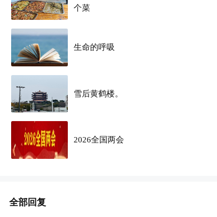
个菜
住宿，不住宿的有通勤车，水电免费，面试包过
[
玫瑰
]【招聘要求】：查案底，纹身看不到就行，沟
生命的呼吸
通、手脚没问题，能接受两班倒、站岗。
[
玫瑰
]【薪资待遇】工资190/天，两班倒（7-10天左
雪后黄鹤楼。
右倒班一次）。15号发薪。
[
太阳
]
康师傅
包吃住，吃饭两个
食堂
，车间
食堂
刷脸
2026全国两会
吃饭（免费），宿舍下面
食堂
面试后可以做的当天带去办理
健康证
，安排住宿，
健康证
80元（满月可报销）+免费?提供被褥。
全部回复
[
太阳
]面试时间：上午9点-11点，下午13点-15点