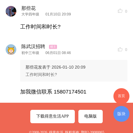
那些花
0
[
太阳
]地址：
沌口
康师傅
园区
大学四年级
01月10日 20:09
工作时间和时长?
报名联系 15807174501 陈主管
陈武汉招聘
标签
0
初中三年级
06月01日 08:46
那些花
发表于 2026-01-10 20:09
工作时间和时长?
加我微信联系 15807174501
首页
版块
下载得意生活APP
电脑版
©2008-2026 得意生活 版权所有 鄂B2-20080065