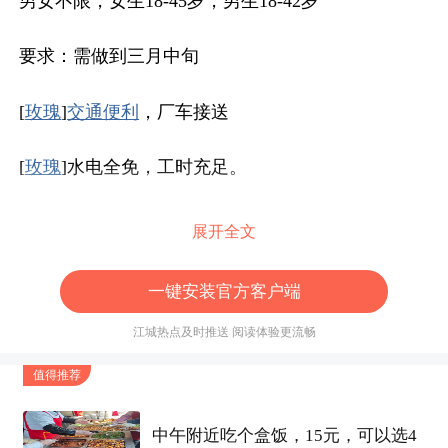
男女不限，女生18-45岁，男生18-42岁
要求：需做到三月中旬
[
玫瑰
]
交通便利
，厂车接送
[
玫瑰
]水电全免，工时充足。
[
玫瑰
]岗位稳定，面试包过。
展开全文
[
玫瑰
]【工作内容】：主要?生产泡面，丢料调?包，
一键安装官方客户端
放叉子。操作包?装机，运料，下纸箱，投碗，接
江城热点及时推送 阅读体验更流畅
料，也纯有?手工活，事情做完可以偏尔坐在旁边板
值得推荐
凳休息一下。
[
玫瑰
]【企业优势】恒温车间，
交通便利
，厂区内部
中午附近吃个盒饭，15元，可以选4