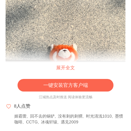
展开全文
一键安装官方客户端
江城热点及时推送 阅读体验更流畅
8
人点赞
姬霸蕾
回不去的锅铲
没有刺的刺猬
时光清浅1010
墨惯
咖啡
CCTG
冰魂轩辕
遇见2009