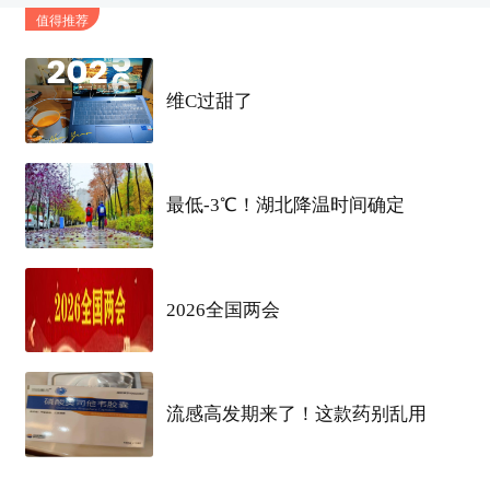
值得推荐
拿出来的
羽绒服
又塞回
衣柜
。
朋友
圈里一片“岁月静好”，晒太阳，晒秋游，仿佛
维C过甜了
冬天只是个传说。
但气象台的预报，就像一盆冷水，直接从头顶浇下
最低-3℃！湖北降温时间确定
来。
2026全国两会
流感高发期来了！这款药别乱用