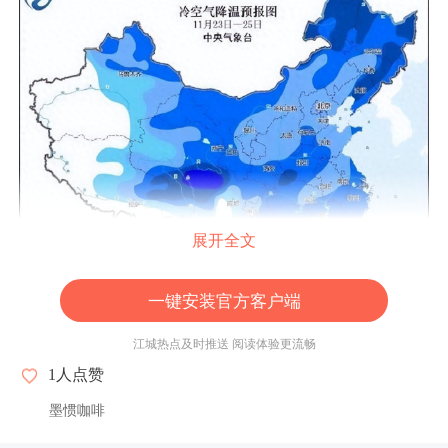
展开全文
一键安装官方客户端
“暖秋”的骗局，三天
三波
冷空气
连环
杀
江城热点及时推送 阅读体验更流畅
1
人点赞
说真的，我这两天看着窗外的阳光，都有点恍惚。
墨惯咖啡
这
天气
暖得像常年的十月下旬，让人忍不住想把刚