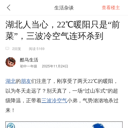
生活杂谈
查看楼主
湖北人当心，22℃暖阳只是“前
菜”，三波冷空气连环杀到
2回复
阅读 5169
酷马生活
初中一年级
2025年11月24日
湖北
的
朋友
们注意了，刚享受了两天22℃的暖阳，
以为冬天走远了？别天真了，一场“过山车式”的超
级降温，正带着
三波
冷空气
小弟，气势汹汹地杀过
来！