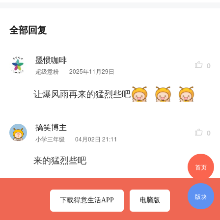
全部回复
墨惯咖啡
0
超级意粉
2025年11月29日
让爆风雨再来的猛烈些吧
搞笑博主
0
小学三年级
04月02日 21:11
来的猛烈些吧
首页
这根本不是回暖，这是
冷空气
总攻前释放的“烟雾
版块
下载得意生活APP
电脑版
弹”！