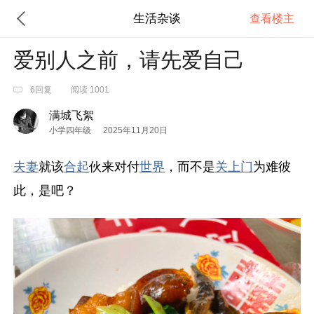
生活杂谈
查看楼主
爱别人之前，请先爱自己
6回复
阅读 1001
满城飞絮
小学四年级
2025年11月20日
夫妻
就该
合起
伙来对付
世界
，而不是
关上门
为难彼
此，是吧？