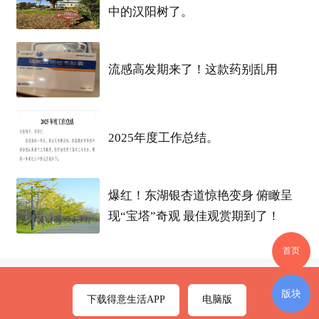
中的汉阳树了。
咯……”
仙桃
市
美食
协会荣誉会长领衔开笼仪式，一
道道
沔阳
三蒸，17项非遗
美食
轮番亮相，现场游客
流感高发期来了！这款药别乱用
朋友纷纷拍照打卡，连连点赞。
2025年度工作总结。
爆红！东湖银杏道惊艳变身 俯瞰呈
现“宝塔”奇观 最佳观赏期到了！
首页
版块
下载得意生活APP
电脑版