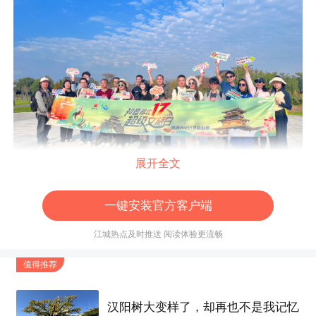
展开全文
一键安装官方客户端
采风团
先后走进梦里水乡、
沔阳
小镇，泛舟水上森
江城热点及时推送 阅读体验更流畅
林，观看水上婚礼，欣赏大雁伴飞、飞车绝技。为
值得推荐
了提升活动效果，一场大型行进式融媒体直播在
沔
阳
小镇同步开启，吸引来自全网560万人次线上观
汉阳树大变样了，却再也不是我记忆
看。近百名游客朋友与
采风团
共进长桌宴，“开笼