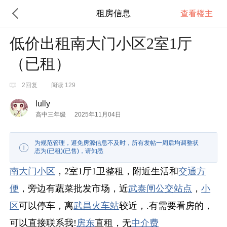
租房信息
查看楼主
低价出租南大门小区2室1厅
（已租）
2回复
阅读 129
lully
高中三年级
2025年11月04日
为规范管理，避免房源信息不及时，所有发帖一周后均调整状
态为(已租)(已售)，请知悉
南大门
小区
，2室1厅1卫整租，附近生活和
交通方
便
，旁边有蔬菜批发市场，近
武泰闸
公交站点
，
小
区
可以停车，离
武昌火车站
较近，.有需要看房的，
可以直接联系我!
房东
直租，无
中介费