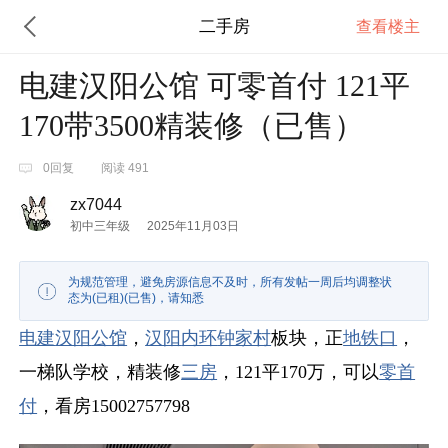
二手房
查看楼主
电建汉阳公馆 可零首付 121平
170带3500精装修（已售）
0回复
阅读 491
zx7044
初中三年级
2025年11月03日
为规范管理，避免房源信息不及时，所有发帖一周后均调整状
态为(已租)(已售)，请知悉
电建
汉阳
公馆
，
汉阳
内环
钟家村
板块，正
地铁口
，
一梯队学校，精装修
三房
，121平170万，可以
零首
付
，看房15002757798