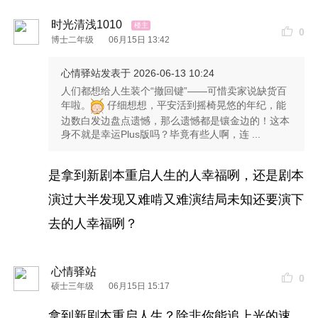
时光清浅1010
0
博士二年级
06月15日 13:42
心情驿站
发表于 2026-06-13 10:24
人们都想给人生装个“撤回键”——可惜卖家说缺货百
年啦。
仔细想想，平安活到摇椅晃悠的年纪，能
边数白发边盘点遗憾，那么遗憾都是镶金边的！这本
身不就是幸运Plus版吗？毕竟有些人啊，连 ...
是拿到新剧本重启人生的人幸福咧，还是剧本
演过大半发现又难啃又难演结局未知还要演下
去的人幸福咧？
心情驿站
0
硕士三年级
06月15日 15:17
拿到新剧本重启人生？除非你能追上光的速