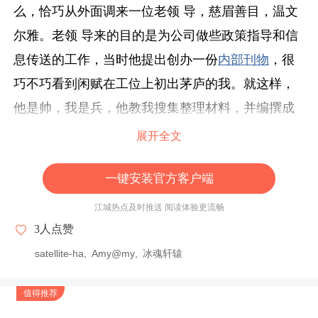
么，恰巧从外面调来一位老领 导，慈眉善目，温文
尔雅。老领 导来的目的是为公司做些政策指导和信
息传送的工作，当时他提出创办一份
内部刊物
，很
巧不巧看到闲赋在工位上初出茅庐的我。就这样，
他是帅，我是兵，他教我搜集整理材料，并编撰成
期刊，大到段落的编排，小到标点符号的运用，既
展开全文
严苛又细致，俨然一位良师……其实一直挺喜欢文
一键安装官方客户端
字的，对于个性乖张的人来说，安静地做自己喜欢
的
事情
比虚度光阴更充实。
江城热点及时推送 阅读体验更流畅
3
人点赞
闲暇之余，也会跟领 导聊天，说出对未来的困惑和
satellite-ha
Amy@my
冰魂轩辕
迷茫，他像长辈一样，很中肯地给我提出建议，学
习一技之长，比如财务，比如考档案管理相关的证
值得推荐
书，更适合我这种个性沉稳的女生。