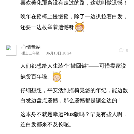
喜欢美化那条没有走过的路，这就叫做遗憾！
晚年在摇椅上慢慢摇，除了一边扒拉着白发，
还要一边枚举着遗憾呀
心情驿站
0
硕士三年级
06月13日 10:24
人们都想给人生装个“撤回键”——可惜卖家说
缺货百年啦。
仔细想想，平安活到摇椅晃悠的年纪，能边数
白发边盘点遗憾，那么遗憾都是镶金边的！
这本身不就是幸运Plus版吗？毕竟有些人啊，
连白发都来不及长呢。