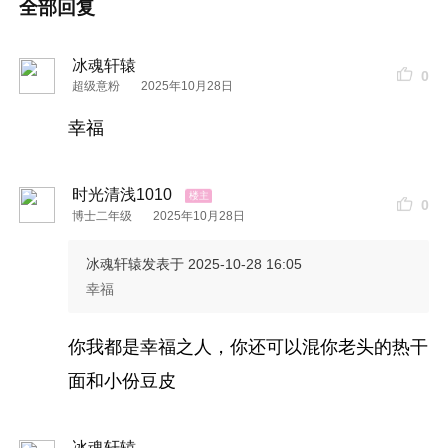
全部回复
着，什么都不想说。
我跟老者亲切地打了招呼，
自报家门
让他突然记起
冰魂轩辕
0
超级意粉
2025年10月28日
了我，我说我还在，我们短暂了聊了几句，一切安
幸福
好便是晴天。
时光
有时很残酷，让晚年老人的背影看起来那么落
时光清浅1010
0
博士二年级
2025年10月28日
寂，无论曾经如何挺拔伟岸。
冰魂轩辕
发表于 2025-10-28 16:05
很多
时候
觉得自己特没出息，一辈子就栖息在
父母
幸福
身边，做着一份普通的工作，拿着不高的
薪水
，早
出晚归，吃着妈妈做的饭，重复着每一个相似的昨
你我都是幸福之人，你还可以混你老头的热干
天。现在想想，其实这种日子也挺好，古人云，
父
面和小份豆皮
母
在，不远游，就做个普通人吧。
冰魂轩辕