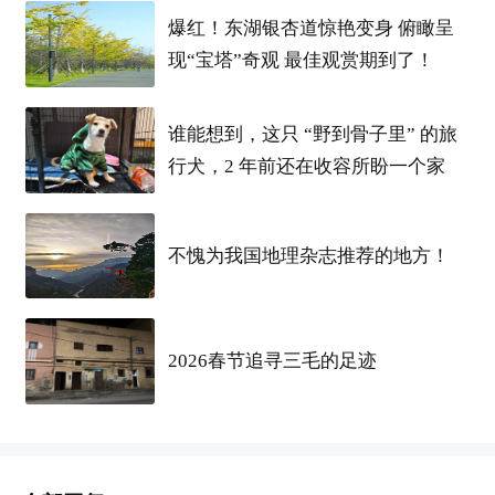
爆红！东湖银杏道惊艳变身 俯瞰呈
后来，因为工作变动的原因，刚好来了一位资历和
现“宝塔”奇观 最佳观赏期到了！
学历更扎实的小弟，至此刊物的
事情
就告一段落。
此后便也很少见到这位老领 导。
谁能想到，这只 “野到骨子里” 的旅
行犬，2 年前还在收容所盼一个家
时光
飞逝，沧海桑田，世界已经变得不是我们熟悉
的样子。
不愧为我国地理杂志推荐的地方！
昨天吃完午饭，在写字楼附近散步，老远看到一个
熟悉的身影，只是白发苍苍，身材也佝偻了下去，
2026春节追寻三毛的足迹
步履蹒跚而缓慢。
最近老在想20
年前
的
事情
，那时更像是一张白纸，
对未来拥有很多期许，而如今，却只喜欢静静地待