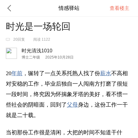
情感驿站
查看楼主
时光是一场轮回
20回复
阅读 1122
时光清浅1010
博士二年级
2025年10月28日
20
年前
，辗转了一点关系托熟人找了份
薪水
不高相
对安稳的工作，毕业后独自一人闯南方打磨了很短
一段时间，终究因为怀揣象牙塔的美好，看不惯一
些社会的阴暗面，回到了
父母
身边，这份工作一干
就是二十载。
当初那份工作很是清闲，大把的时间不知道干什