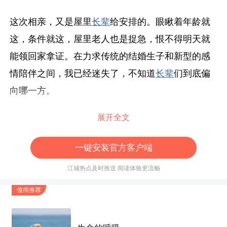
这次相亲，又是屋里
长辈
给安排的。眼瞅着年龄就
这，条件就这，屋里老人也是捉急，恨不得明天就
能领回家拿证。在力求传统的结婚生子和新型的感
情陪伴之间，我已经迷失了，不知道
长辈
们到底偏
向哪一方。
展开全文
要说对相亲抗拒吧，其实内心里想的何尝不试试
看。要说是迎合的，其实我很明白抗拒依然有很高
一键安装官方客户端
的话语权。
江城热点及时推送 阅读体验更流畅
我父亲的小叔子介绍的，我喊爷爷。一开始就要了
值得推荐
我的照片，我不带一点拖泥带水的就发过去了。过
两天，
对方
姑娘伢的手机号就给我了，让我加微