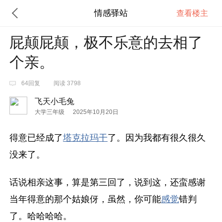
情感驿站
查看楼主
屁颠屁颠，极不乐意的去相了
个亲。
64回复
阅读 3798
飞天小毛兔
大学三年级
2025年10月20日
得意已经成了
塔克拉玛干
了。因为我都有很久很久
没来了。
话说相亲这事，算是第三回了，说到这，还蛮感谢
当年得意的那个姑娘伢，虽然，你可能
感觉
错判
了。哈哈哈哈。