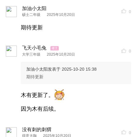
加油小太阳
下了高速，我发消息快到了。然后直奔星巴克，给
0
硕士二年级
2025年10月20日
自己点了杯冰拿铁，给
对方
点了杯热拿铁。顺便等
期待更新
她的间隙，订了个晚餐的位置。
飞天小毛兔
很朴素的姑娘伢，也确实老实，老实到我不说话不
0
大学三年级
2025年10月20日
问问题就要冷场尬聊。坐了个把多小时，我浅浅的
加油小太阳
发表于 2025-10-20 15:38
带了点私人问题，
对方
全程不提及我的任何信息，
期待更新
我看
时间
差不多，提出吃了
晚饭
再回。
对方
坦言和
妹妹一起过来的，把妹妹和侄子放到游乐园在玩，
木有更新了。
而且今晚上家里有亲戚聚餐的便饭，就不在县城吃
因为木有后续。
晚饭
了。（
晚饭
这个事，我在约
时间
的时候已经提
及过了）
没有刺的刺猬
0
得意大咖
2025年10月20日