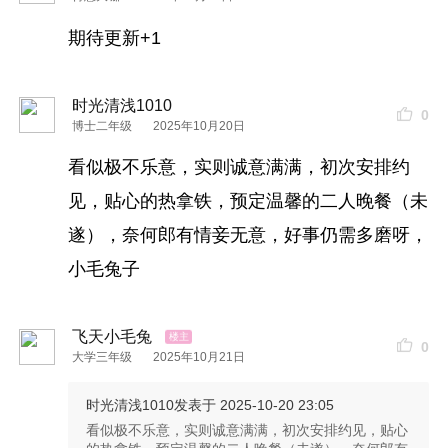
于此，结束。
期待更新+1
而后，也没有任何反馈了。其实我也没有什么反
馈。
时光清浅1010
0
博士二年级
2025年10月20日
倒是
长辈
们，姑啊，父母的，爷爷奶奶的
电话
不停
看似极不乐意，实则诚意满满，初次安排约
的呼，那种
感觉
像极了被
电话
营销后又没拒绝，结
见，贴心的热拿铁，预定温馨的二人晚餐（未
果被
电话
营销一直骚扰的
感觉
。
遂），奈何郎有情妾无意，好事仍需多磨呀，
小毛兔子
甚至鼓动我计划去
深圳
，甚至还有了些过度的艺术
加工，有些无语，也有些无奈。也许是关心，也许
飞天小毛兔
这就是代沟。在浅层的了解之下，以自己的判断和
0
大学三年级
2025年10月21日
愿望，强加于他人之身。
时光清浅1010
发表于 2025-10-20 23:05
也没啥总结的，双方都没意向，这事就是完美的解
看似极不乐意，实则诚意满满，初次安排约见，贴心