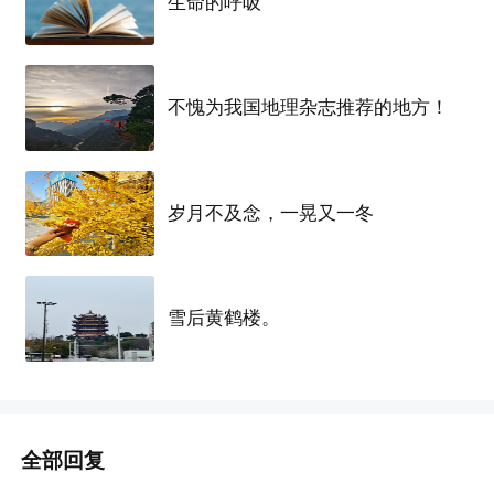
生命的呼吸
信，顺便了解到，
对方
在
深圳
，一直在
深圳
，以后
也不考虑离开
深圳
，期间短婚未育，人很老实。
（我不知道老实的定义是什么，但老家人对老实的
不愧为我国地理杂志推荐的地方！
定义大概就是少话）
加了微信之后，有一搭没一搭聊着，我不发言，
对
岁月不及念，一晃又一冬
方
不做声。没几天，临近国庆，顺便问她回不回老
家，要是回的话，可以约个
时间
坐一下。老人在中
间当传话筒，不出意外绝对有添油加醋和艺术加
雪后黄鹤楼。
工，不光是我不信，我很确信她也不会信。
就这么约了10.4在县城碰一面，也不远，2小时车
程。她2号晚上从
深圳
开车回，我顺便还跟她确认了
全部回复
下行程。