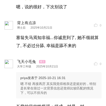
嗯，说的很好，下次别说了
背上有点凉
0
博士后
2025年10月21日
塞翁失马焉知非福...你诚意到了, 她不领就算
了, 不必过分舔, 幸福是舔不来的
飞天小毛兔
0
大学三年级
2025年10月21日
priya
发表于 2025-10-21 16:31
嗯 不错 再接再厉 其实我觉得相亲还是挺好的，特别
是长辈在筛过一次背景信息还觉得比较匹配的情况
下，可以不排斥的