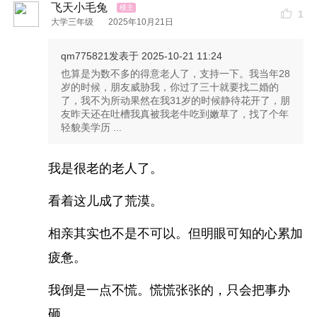
飞天小毛兔
1
大学三年级
2025年10月21日
qm775821
发表于 2025-10-21 11:24
也算是为数不多的得意老人了，支持一下。我当年28
岁的时候，朋友威胁我，你过了三十就要找二婚的
了，我不为所动果然在我31岁的时候静待花开了，朋
友昨天还在吐槽我真被我老牛吃到嫩草了，找了个年
轻貌美学历 ...
我是很老的老人了。
看着这儿成了荒漠。
相亲其实也不是不可以。但明眼可知的心累加
疲惫。
我倒是一点不慌。慌慌张张的，只会把事办
砸。