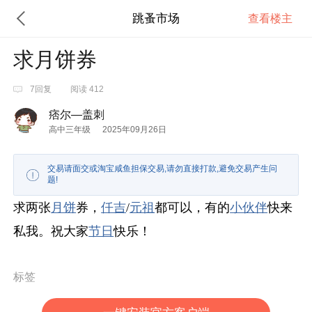
跳蚤市场
查看楼主
求月饼券
7回复
阅读 412
痞尔—盖刺
高中三年级
2025年09月26日
交易请面交或淘宝咸鱼担保交易,请勿直接打款,避免交易产生问
题!
求两张
月饼
券，
仟吉
/
元祖
都可以，有的
小伙伴
快来
私我。祝大家
节日
快乐！
标签