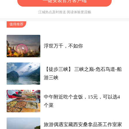
一键安装官方客户端
江城热点及时推送 阅读体验更流畅
值得推荐
浮世万千，不如你
【徒步三峡】 三峡之巅-危石鸟道-船
游三峡
中午附近吃个盒饭，15元，可以选4
个菜
旅游偶遇宝藏西安桑拿品茶工作室家