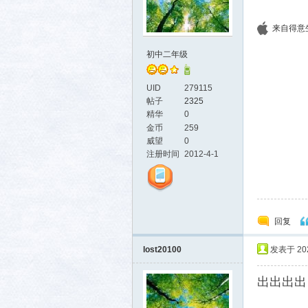
来自得意生活
初中二年级
UID
279115
帖子
2325
精华
0
金币
259
威望
0
注册时间
2012-4-1
回复
lost20100
发表于 2025
出出出出