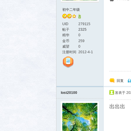
初中二年级
生活
UID
279115
帖子
2325
精华
0
金币
259
威望
0
注册时间
2012-4-1
消费
回复
lost20100
发表于 2025
出出出