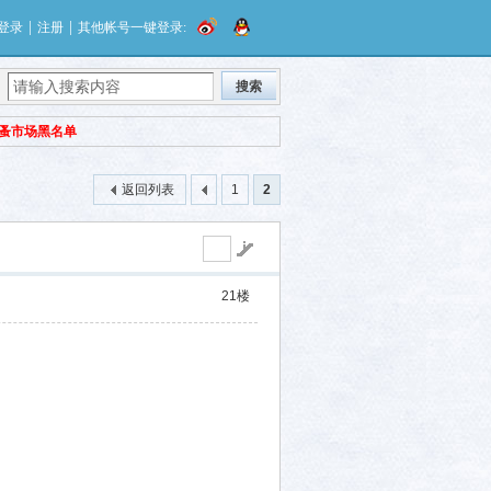
|
|
登录
注册
其他帐号一键登录:
搜索
蚤市场黑名单
返回列表
1
2
21
楼