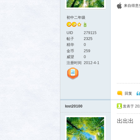
来自得意生活
社区
初中二年级
UID
279115
帖子
2325
精华
0
金币
259
威望
0
注册时间
2012-4-1
回复
lost20100
发表于 2025
出出出