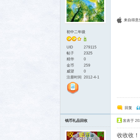
来自得意生活
初中二年级
UID
279115
帖子
2325
精华
0
金币
259
威望
0
注册时间
2012-4-1
回复
钱币礼品回收
发表于 2025
收收收！