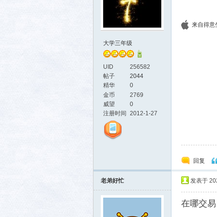
来自得意生活
大学三年级
UID
256582
帖子
2044
精华
0
金币
2769
威望
0
注册时间
2012-1-27
回复
老弟好忙
发表于 2025
在哪交易