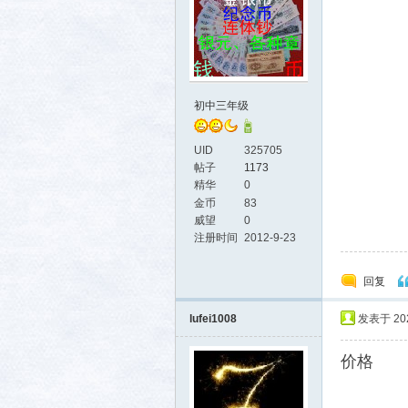
初中三年级
UID
325705
帖子
1173
精华
0
金币
83
威望
0
注册时间
2012-9-23
回复
lufei1008
发表于 2025
价格