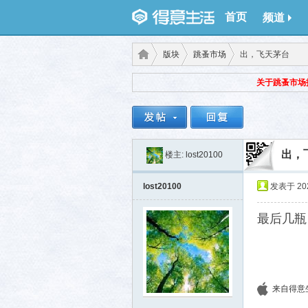
首页
频道
版块
跳蚤市场
出，飞天茅台
关于跳蚤市场
得意
›
›
›
出，
楼主:
lost20100
lost20100
发表于 2025
最后几瓶
生
来自得意生活