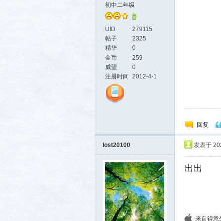
初中二年级
UID
279115
帖子
2325
精华
0
活-
金币
259
威望
0
注册时间
2012-4-1
回复
lost20100
发表于 2025
武汉
出出
来自得意生活